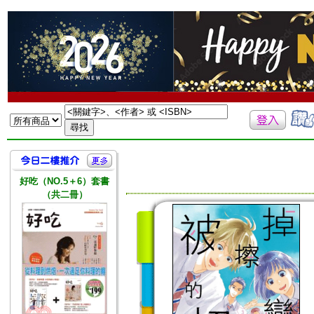
好吃（NO.5＋6）套書
（共二冊）