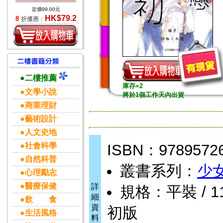
定價99.00元
HK$79.2
8
折優惠：
●二樓推薦
庫存=2
●文學小說
將於1個工作天內出貨
●商業理財
●藝術設計
●人文史地
●社會科學
ISBN：9789572
●自然科普
叢書系列：
少
●心理勵志
●醫療保健
詳
規格：平裝 / 11.
細
●飲 食
資
初版
●生活風格
料