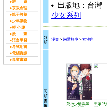
●旅 遊
出版地：台灣
●宗教命理
少女系列
●親子教養
●少年讀物
●輕 小 說
●漫 畫
分
漫畫
>
戀愛故事
>
女性向
●語言學習
類
●考試用書
●電腦資訊
●專業書籍
同
類
書
死神少爺與黑
王家?
推