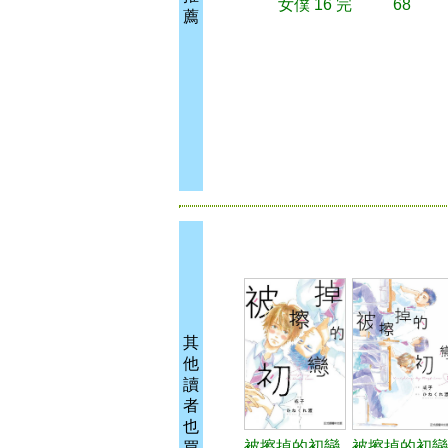
女僕 16 完
68
薦
其
他
讀
者
也
被擦掉的初戀
被擦掉的初戀
買