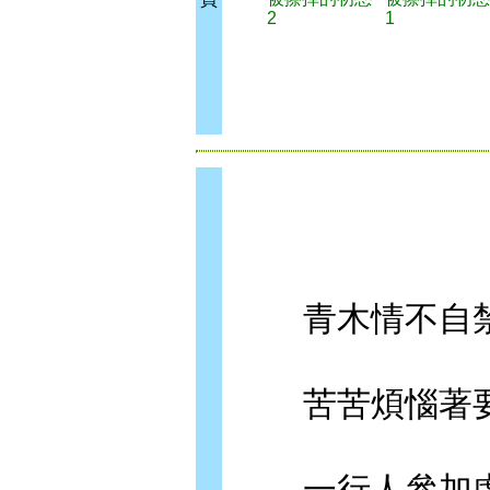
2
1
青木情不自禁
苦苦煩惱著要
一行人參加虛