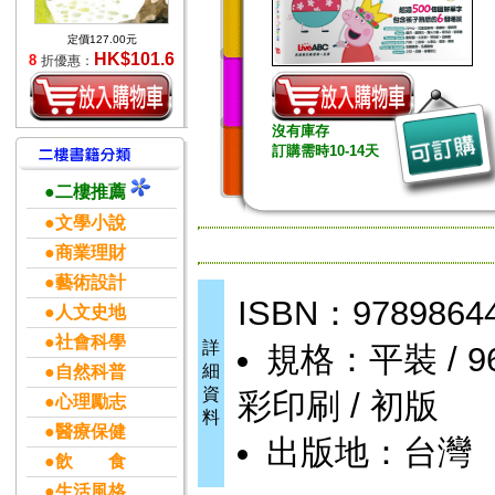
定價127.00元
HK$101.6
8
折優惠：
沒有庫存
訂購需時10-14天
●二樓推薦
●文學小說
●商業理財
●藝術設計
ISBN：9789864
●人文史地
●社會科學
詳
規格：平裝 / 96頁
細
●自然科普
資
彩印刷 / 初版
●心理勵志
料
●醫療保健
出版地：台灣
●飲 食
●生活風格