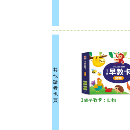
其
他
讀
者
也
1歲早教卡：動物
買