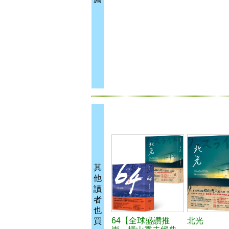
其
他
讀
者
也
64【全球盛讚推
北光
買