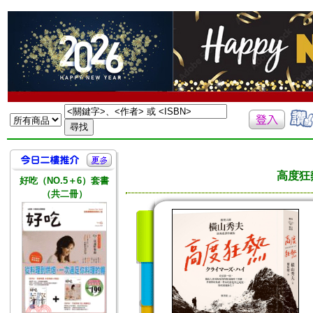
高度狂
好吃（NO.5＋6）套書
（共二冊）