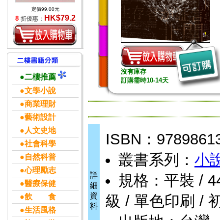
定價99.00元
HK$79.2
8
折優惠：
沒有庫存
●二樓推薦
訂購需時10-14天
●文學小說
●商業理財
●藝術設計
●人文史地
ISBN：9789861
●社會科學
叢書系列：
小
●自然科普
●心理勵志
詳
規格：平裝 / 448頁
●醫療保健
細
資
●飲 食
級 / 單色印刷 / 
料
●生活風格