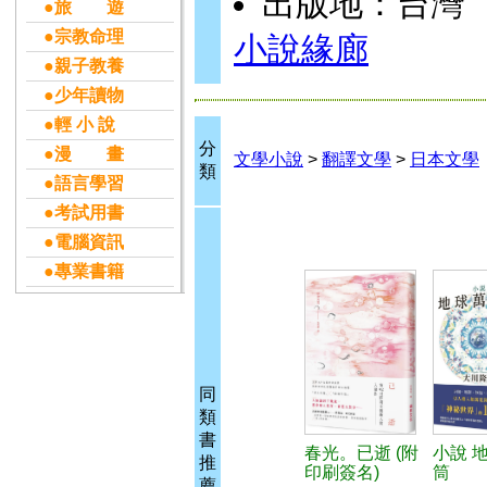
出版地：台灣
●旅 遊
●宗教命理
小說緣廊
●親子教養
●少年讀物
●輕 小 說
分
●漫 畫
文學小說
>
翻譯文學
>
日本文學
類
●語言學習
●考試用書
●電腦資訊
●專業書籍
同
類
書
春光。已逝 (附
小說 
推
印刷簽名)
筒
薦