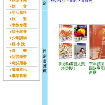
藝術設計
>
電影
>
電影史
類
●飲 食
●生活風格
●旅 遊
●宗教命理
●親子教養
●少年讀物
●輕 小 說
●漫 畫
同
類
●語言學習
書
●考試用書
香港動畫新人類
百年影蹤
推
（特別版）
國故事電
●電腦資訊
薦
新撰
●專業書籍