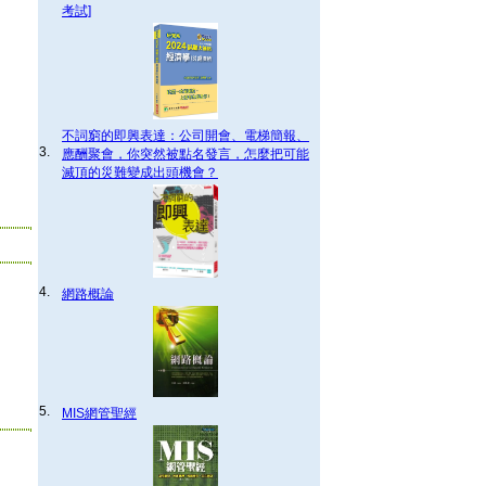
考試]
不詞窮的即興表達：公司開會、電梯簡報、
3.
應酬聚會，你突然被點名發言，怎麼把可能
滅頂的災難變成出頭機會？
4.
網路概論
5.
MIS網管聖經