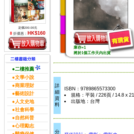
定價200.00元
HK$160
8
折優惠：
庫存=1
將於1個工作天內出貨
●二樓推薦
●文學小說
●商業理財
詳
ISBN：9789865573300
細
●藝術設計
規格：平裝 / 226頁 / 14.8 x 2
資
出版地：台灣
●人文史地
料
●社會科學
●自然科普
●心理勵志
分
●醫療保健