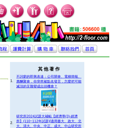
其 他 著 作
不詞窮的即興表達：公司開會、電梯簡報、
1.
應酬聚會，你突然被點名發言，怎麼把可能
滅頂的災難變成出頭機會？
研究所2024試題大補帖【經濟學(3)-經濟
所】(110~112年試題)[適用臺大、政大、北
2.
大、清大、中央、中正、成大、中山研究所