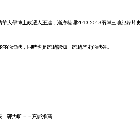
學博士候選人王達，漸序梳理2013-2018兩岸三地紀錄片
淺的海峽，同時也是跨越認知、跨越歷史的峽谷。
 郭力昕－－真誠推薦