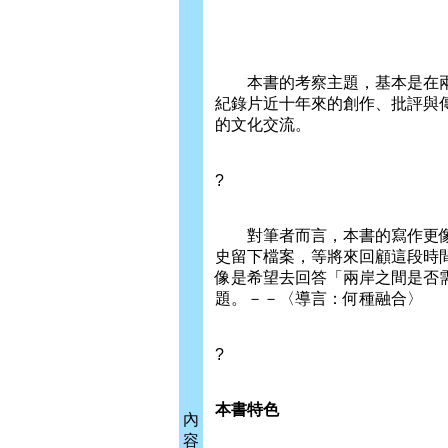
本書的考察主題，基本是在兩
紀錄片近十年來的創作、批評與
的文化交流。
?
對筆者而言，本書的寫作更像
史留下檔案，等將來回顧這段時
像是希望去回答「兩岸之間是否
題。－－〈導言：何種融合〉
?
本書特色
內
容