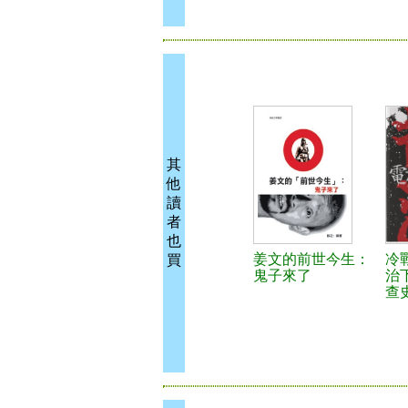
其
他
讀
者
也
姜文的前世今生：
冷
買
鬼子來了
治
查