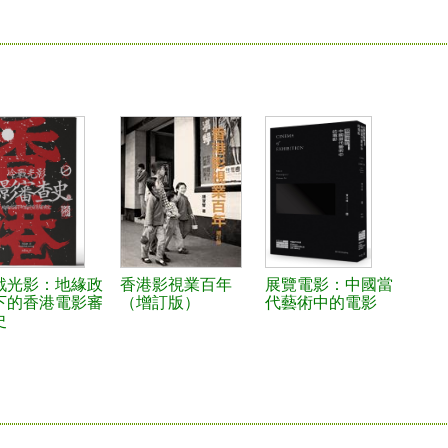
戰光影：地緣政
香港影視業百年
展覽電影：中國當
下的香港電影審
（增訂版）
代藝術中的電影
史