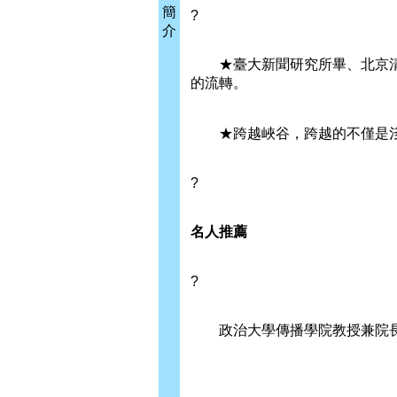
簡
?
介
★臺大新聞研究所畢、北京清華大
的流轉。
★跨越峽谷，跨越的不僅是淺
?
名人推薦
?
政治大學傳播學院教授兼院長