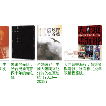
：中
未來的光陰：
跨越峽谷：中
大井頭畫海報：顏振發
影史
給台灣新電影
國大陸獨立紀
與電影手繪看板（虎年
四十年的備忘
錄片的在臺連
限量親簽版）
錄
結（2013—
2018）