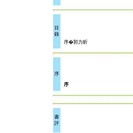
目
錄
序�郭力昕
序
序
書
評