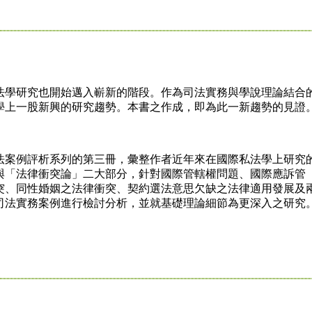
學研究也開始邁入嶄新的階段。作為司法實務與學說理論結合
學上一股新興的研究趨勢。本書之作成，即為此一新趨勢的見證
案例評析系列的第三冊，彙整作者近年來在國際私法學上研究
與「法律衝突論」二大部分，針對國際管轄權問題、國際應訴管
突、同性婚姻之法律衝突、契約選法意思欠缺之法律適用發展及
司法實務案例進行檢討分析，並就基礎理論細節為更深入之研究