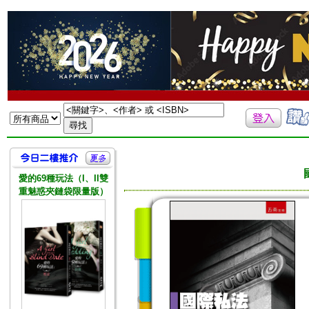
愛的69種玩法（I、II雙
重魅惑夾鏈袋限量版）