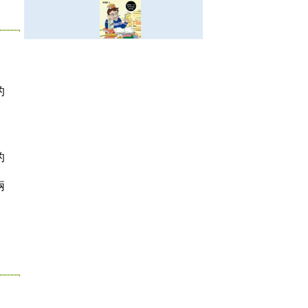
的
。
的
兩
。