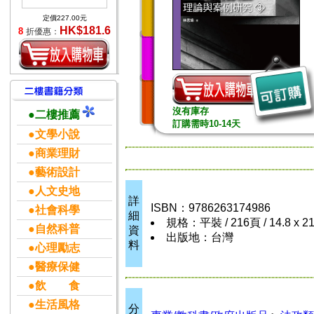
定價227.00元
HK$181.6
8
折優惠：
沒有庫存
●二樓推薦
訂購需時10-14天
●文學小說
●商業理財
●藝術設計
●人文史地
詳
ISBN：9786263174986
●社會科學
細
規格：平裝 / 216頁 / 14.8 x 2
●自然科普
資
出版地：台灣
料
●心理勵志
●醫療保健
●飲 食
●生活風格
分