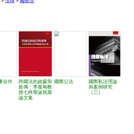
>
法律
>
國際法
事合作
跨國法的啟蒙與
國際公法
國際私法理論
薪傳：李復甸教
與案例研究
授七秩華誕祝壽
（三）
論文集