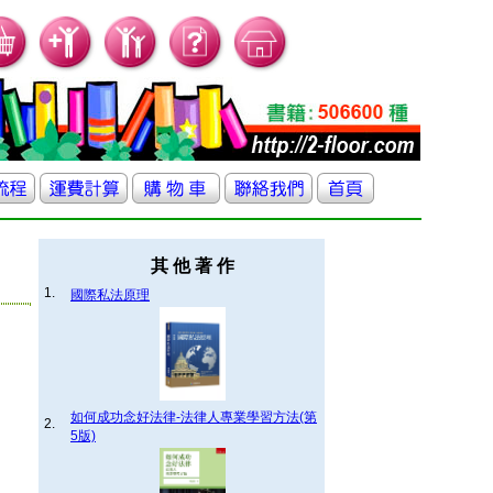
其 他 著 作
1.
國際私法原理
如何成功念好法律-法律人專業學習方法(第
2.
5版)