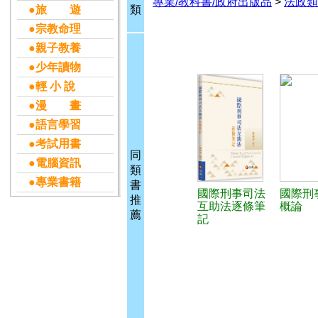
專業/教科書/政府出版品
>
法政類
●旅 遊
類
●宗教命理
●親子教養
●少年讀物
●輕 小 說
●漫 畫
●語言學習
●考試用書
同
●電腦資訊
類
●專業書籍
書
國際刑事司法
國際刑
推
互助法逐條筆
概論
薦
記