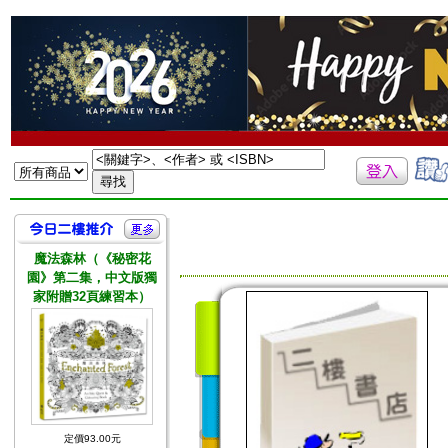
魔法森林（《秘密花
園》第二集，中文版獨
家附贈32頁練習本）
定價93.00元