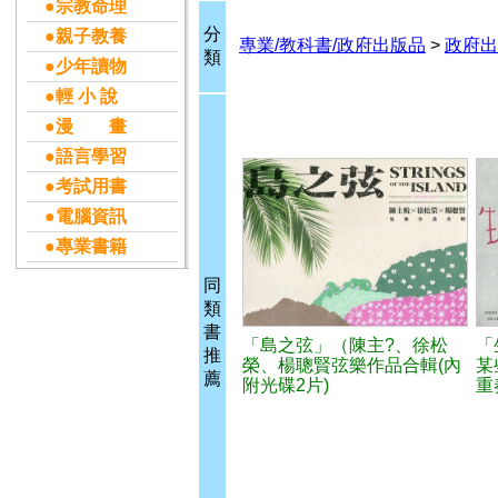
●宗教命理
分
●親子教養
專業/教科書/政府出版品
>
政府出
類
●少年讀物
●輕 小 說
●漫 畫
●語言學習
●考試用書
●電腦資訊
●專業書籍
同
類
書
「島之弦」（陳主?、徐松
「
推
榮、楊聰賢弦樂作品合輯(內
某
薦
附光碟2片)
重