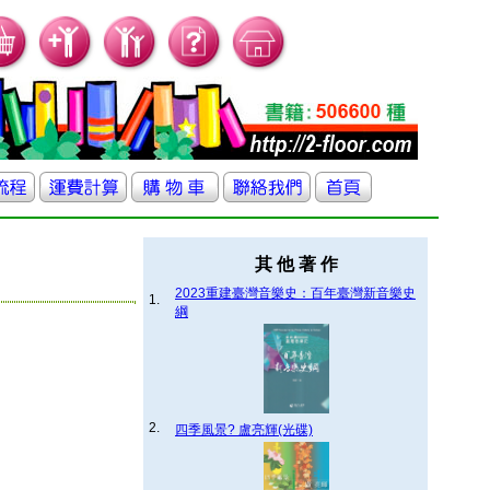
其 他 著 作
2023重建臺灣音樂史：百年臺灣新音樂史
1.
綱
2.
四季風景? 盧亮輝(光碟)