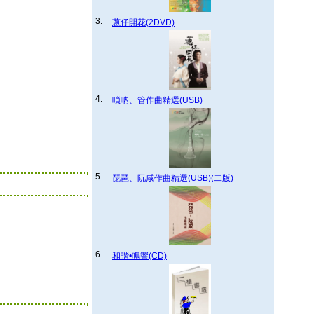
3.
蔥仔開花(2DVD)
4.
嗩吶、管作曲精選(USB)
5.
琵琶、阮咸作曲精選(USB)(二版)
6.
和諧•鳴響(CD)