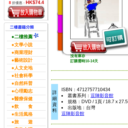
HK$74.4
8
折優惠：
●二樓推薦
●文學小說
●商業理財
沒有庫存
●藝術設計
訂購需時10-14天
●人文史地
●社會科學
●自然科普
ISBN：4712757710434
●心理勵志
詳
叢書系列：
逗陣影音館
細
●醫療保健
規格：DVD / 1頁 / 18.7 x 27.
資
●飲 食
出版地：台灣
料
逗陣影音館
●生活風格
●旅 遊