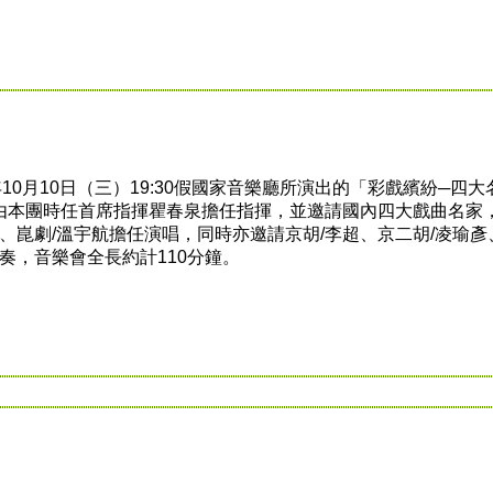
0月10日（三）19:30假國家音樂廳所演出的「彩戲繽紛─四
由本團時任首席指揮瞿春泉擔任指揮，並邀請國內四大戲曲名家，
玲、崑劇/溫宇航擔任演唱，同時亦邀請京胡/李超、京二胡/凌瑜彥
奏，音樂會全長約計110分鐘。