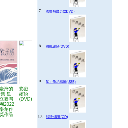
7.
國樂飛魔力(2DVD)
8.
彩戲繽紛(DVD)
9.
笙：作品精選(USB)
臺灣的
彩戲
新樂.星
繽紛
立臺灣
(DVD)
2022
樂創作
獎作品
10.
和諧•鳴響(CD)