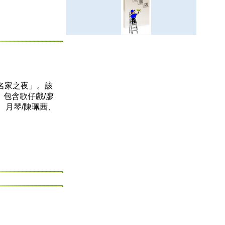
大名家之夜」。該
包含歌仔戲/廖
、月琴/陳珮茜、