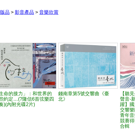
版品
>
影音產品
>
音樂欣賞
生命的接力」：和世界的
錢南章第5號交響曲《臺
【聽見
些約定…(?隆信6首弦樂四
北》
聲音-
奏)(內附光碟2片)
躍】國
交響樂團
青年音
競賽得
合輯