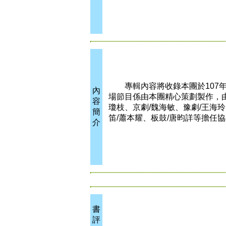
專輯內容將收錄本團於107年1
內
場節目係由本團精心策劃製作，
容
瓊枝、京劇/魏海敏、豫劇/王海
簡
笛/蕭本耀、板鼓/唐昀詳等擔任協
介
書
評