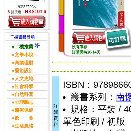
定價127.00元
HK$101.6
8
折優惠：
●二樓推薦
沒有庫存
訂購需時10-14天
●文學小說
●商業理財
●藝術設計
●人文史地
ISBN：9789866
●社會科學
●自然科普
叢書系列：
南
●心理勵志
詳
規格：平裝 / 408頁
●醫療保健
細
●飲 食
資
單色印刷 / 初版
料
●生活風格