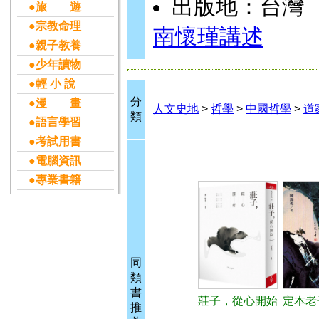
出版地：台灣
●旅 遊
●宗教命理
南懷瑾講述
●親子教養
●少年讀物
●輕 小 說
分
●漫 畫
人文史地
>
哲學
>
中國哲學
>
道
類
●語言學習
●考試用書
●電腦資訊
●專業書籍
同
類
書
莊子，從心開始
定本老
推