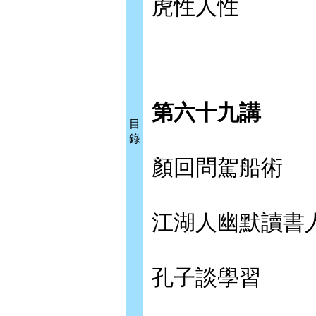
虎性人性
第六十九講
目
錄
顏回問駕船術
江湖人幽默讀書
孔子談學習