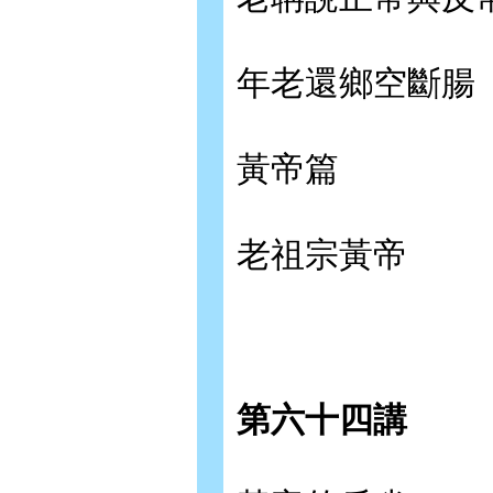
年老還鄉空斷腸
黃帝篇
老祖宗黃帝
第六十四講