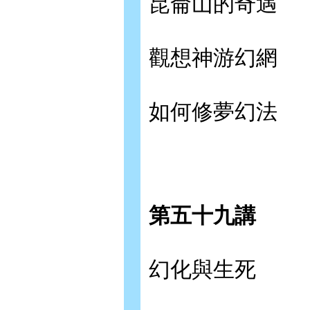
昆侖山的奇遇
觀想神游幻網
如何修夢幻法
第五十九講
幻化與生死