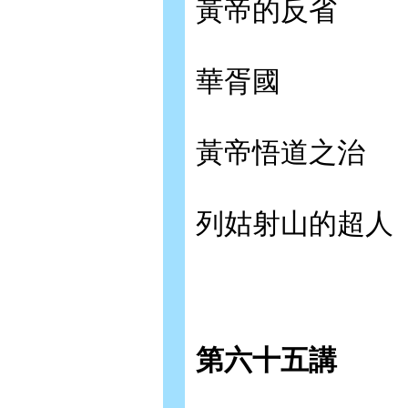
黃帝的反省
華胥國
黃帝悟道之治
列姑射山的超人
第六十五講