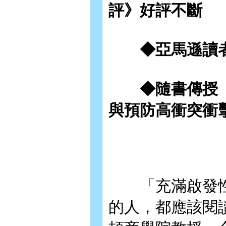
評》好評不斷
◆亞馬遜讀者4
◆隨書傳授「
與預防高衝突衝
「充滿啟發性
的人，都應該閱