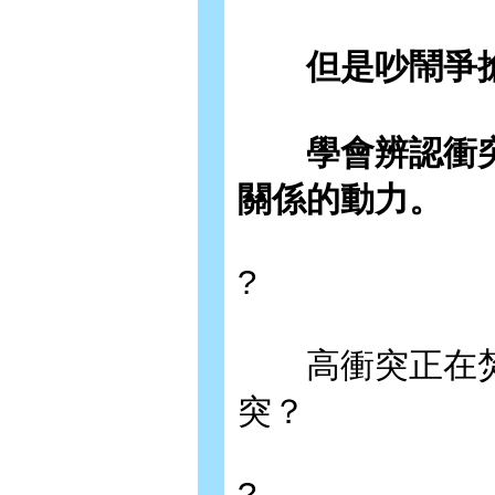
但是吵鬧爭搶
學會辨認衝突
關係的動力。
?
高衝突正在焚
突？
?