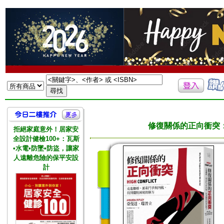
修復關係的正向衝突
拒絕家庭意外！居家安
全設計健檢100+：瓦斯
•水電•防墜•防盜，讓家
人遠離危險的保平安設
計