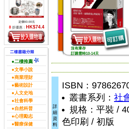
定價93.00元
HK$74.4
8
折優惠：
沒有庫存
訂購需時10-14天
●二樓推薦
●文學小說
●商業理財
ISBN：9786267
●藝術設計
●人文史地
叢書系列：
社
●社會科學
詳
規格：平裝 / 400
●自然科普
細
●心理勵志
資
色印刷 / 初版
●醫療保健
料