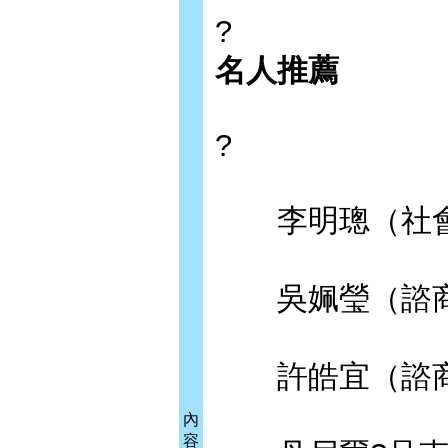
?
名人推薦
?
李明璁（社會
吳姵瑩（諮商
許皓宜（諮商
內
容