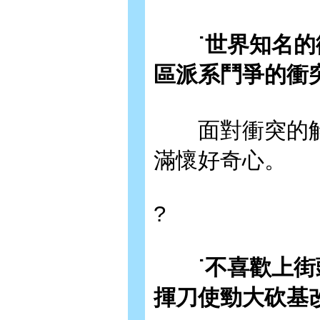
˙世界知名的衝
區派系鬥爭的衝
面對衝突的解
滿懷好奇心。
?
˙不喜歡上街頭
揮刀使勁大砍基