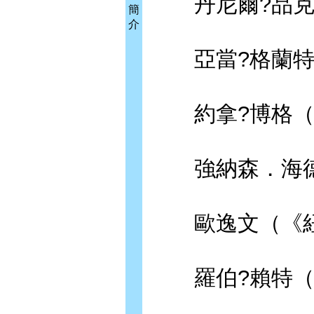
丹尼爾?品克
簡
介
亞當?格蘭特
約拿?博格（
強納森．海德
歐逸文（《紐
羅伯?賴特（