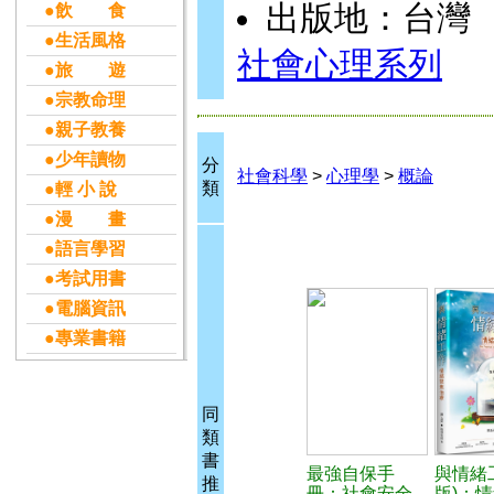
出版地：台灣
●飲 食
●生活風格
社會心理系列
●旅 遊
●宗教命理
●親子教養
●少年讀物
分
社會科學
>
心理學
>
概論
類
●輕 小 說
●漫 畫
●語言學習
●考試用書
●電腦資訊
●專業書籍
同
類
書
最強自保手
與情緒工
推
冊：社會安全
版)：