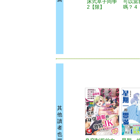
床式草子同學
可以當
2【限】
嗎？ 4
其
他
讀
者
也