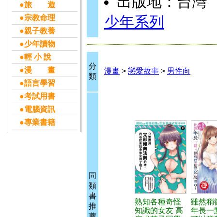
出版地：台灣
●旅 遊
●宗教命理
少年系列
●親子教養
●少年讀物
●輕 小 說
分
●漫 畫
漫畫
>
戀愛故事
>
男性向
類
●語言學習
●考試用書
●電腦資訊
●專業書籍
同
類
書
熟知各種奇怪
雖然稍
推
知識的女友 高
年長一
薦