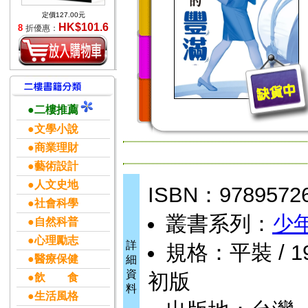
定價127.00元
HK$101.6
8
折優惠：
●二樓推薦
●文學小說
●商業理財
●藝術設計
●人文史地
ISBN：9789572
●社會科學
叢書系列：
少
●自然科普
●心理勵志
詳
規格：平裝 / 19.
●醫療保健
細
資
初版
●飲 食
料
●生活風格