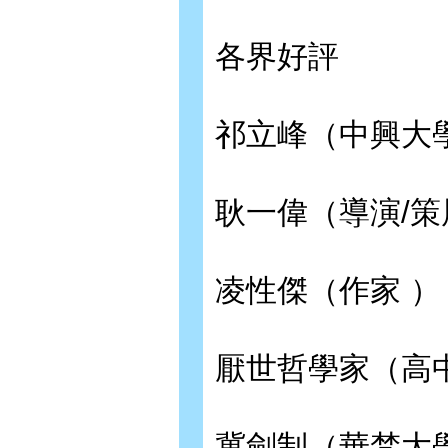
各界好評
祁立峰（中興大
耿一偉（導演/策
凌性傑（作家 ）
厭世哲學家（高
冀劍制（華梵大