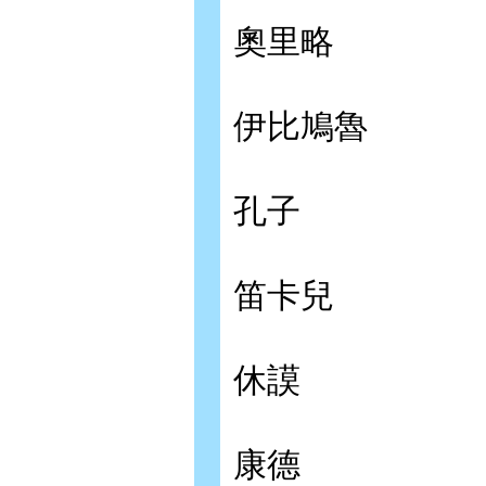
奧里略
伊比鳩魯
孔子
笛卡兒
休謨
康德