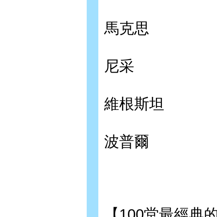
馬克思
尼采
維根斯坦
波普爾
【100堂最經典