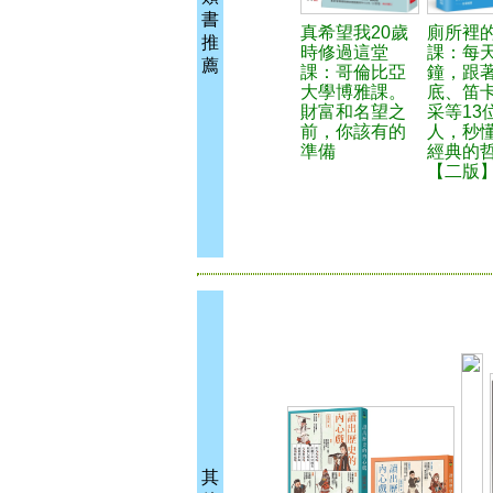
書
真希望我20歲
廁所裡
推
時修過這堂
課：每天
薦
課：哥倫比亞
鐘，跟
大學博雅課。
底、笛
財富和名望之
采等13
前，你該有的
人，秒懂
準備
經典的
【二版
其