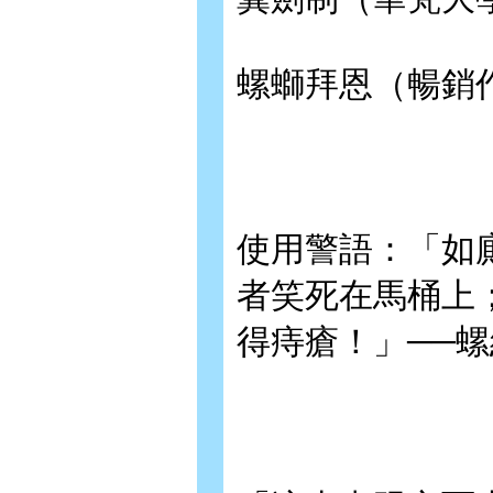
螺螄拜恩（暢銷
使用警語：「如
者笑死在馬桶上
得痔瘡！」──