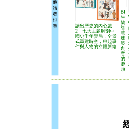
他
讀
BI
者
生
也
物
讀出歷史的內心戲
買
智
2：七大主題解剖中
慧:
國史千年變局，全景
建
式重建時空，串起事
築
件與人物的立體脈絡
創
意
的
源
頭