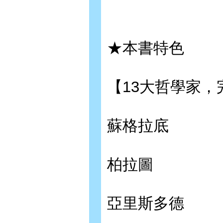
★本書特色
【13大哲學家，
蘇格拉底
柏拉圖
亞里斯多德