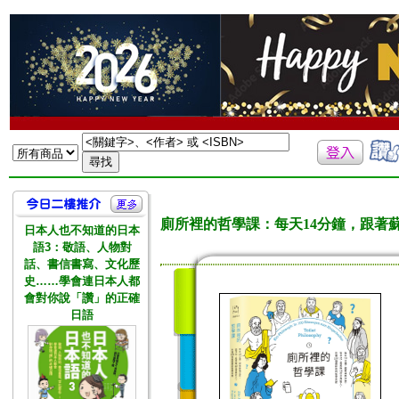
廁所裡的哲學課：每天14分鐘，跟著蘇
日本人也不知道的日本
語3：敬語、人物對
話、書信書寫、文化歷
史……學會連日本人都
會對你說「讚」的正確
日語