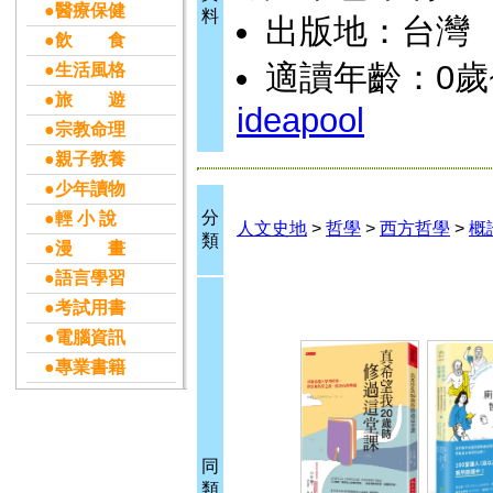
●醫療保健
料
出版地：台灣
●飲 食
適讀年齡：0歲
●生活風格
●旅 遊
ideapool
●宗教命理
●親子教養
●少年讀物
分
●輕 小 說
人文史地
>
哲學
>
西方哲學
>
概
類
●漫 畫
●語言學習
●考試用書
●電腦資訊
●專業書籍
同
類