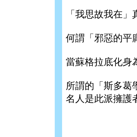
「我思故我在」
何謂「邪惡的平
當蘇格拉底化身
所謂的「斯多葛
名人是此派擁護