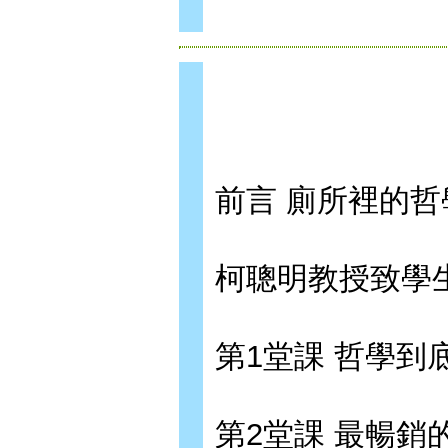
前言 廁所裡的哲
柯聰明教授致學
第1堂課 哲學到
第2堂課 最暢銷