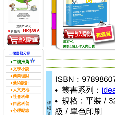
定價87.00元
HK$69.6
8
折優惠：
庫存=1
將於1個工作天內出貨
●二樓推薦
●文學小說
●商業理財
ISBN：9789860
●藝術設計
叢書系列：
ide
●人文史地
●社會科學
規格：平裝 / 328頁
詳
●自然科普
細
級 / 單色印刷
●心理勵志
資