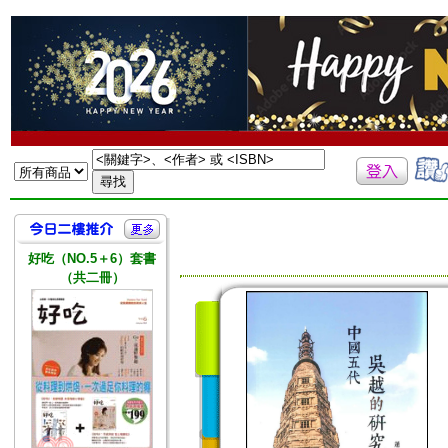
好吃（NO.5＋6）套書
（共二冊）