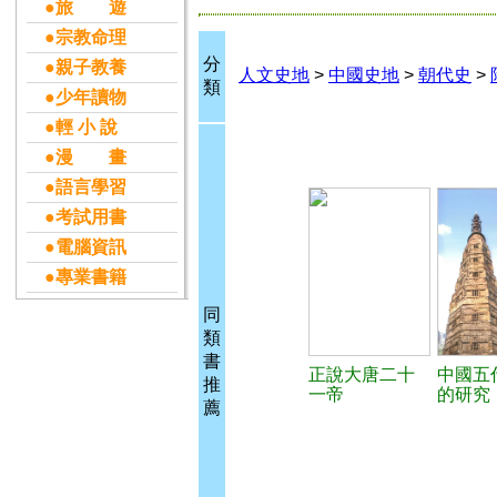
●旅 遊
●宗教命理
分
●親子教養
人文史地
>
中國史地
>
朝代史
>
類
●少年讀物
●輕 小 說
●漫 畫
●語言學習
●考試用書
●電腦資訊
●專業書籍
同
類
書
正說大唐二十
中國五
推
一帝
的研究
薦