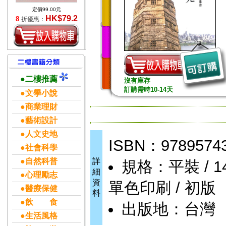
定價99.00元
HK$79.2
8
折優惠：
●二樓推薦
沒有庫存
訂購需時10-14天
●文學小說
●商業理財
●藝術設計
●人文史地
ISBN：9789574
●社會科學
●自然科普
詳
規格：平裝 / 146頁
細
●心理勵志
資
單色印刷 / 初版
●醫療保健
料
●飲 食
出版地：台灣
●生活風格