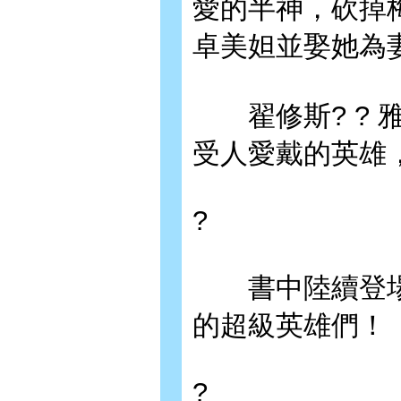
愛的半神，砍掉
卓美妲並娶她為
翟修斯? ? 
受人愛戴的英雄
?
書中陸續登場的
的超級英雄們！
?