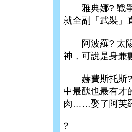
雅典娜? 戰爭
就全副「武裝」
阿波羅? 太陽
神，可說是身兼
赫費斯托斯? 
中最醜也最有才
肉……娶了阿芙
?