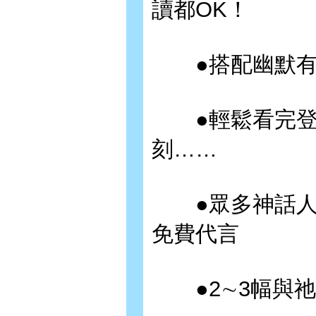
讀都OK！
●搭配幽默有
●輕鬆看完登
刻……
●眾多神話人物
免費代言
●2∼3幅與祂