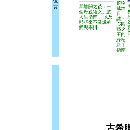
也
植物
我離開之後：一
買
栽培
個母親給女兒的
日
人生指南， 以及
誌：
那些來不及說的
IG園
愛與牽掛
藝之
王的
綠植
新手
指南
古希