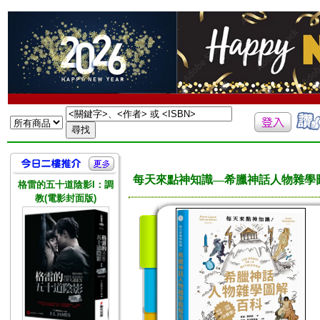
每天來點神知識—希臘神話人物雜學
格雷的五十道陰影I：調
教(電影封面版)