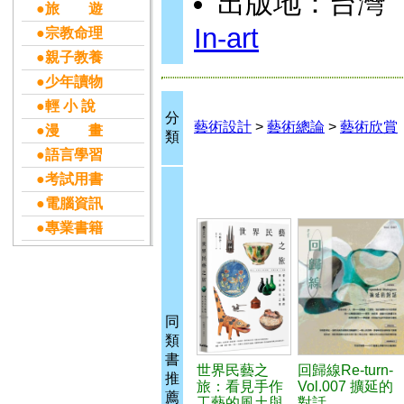
出版地：台灣
●旅 遊
In-art
●宗教命理
●親子教養
●少年讀物
●輕 小 說
分
藝術設計
>
藝術總論
>
藝術欣賞
●漫 畫
類
●語言學習
●考試用書
●電腦資訊
●專業書籍
同
類
書
世界民藝之
回歸線Re-turn-
推
旅：看見手作
Vol.007 擴延的
薦
工藝的風土與
對話