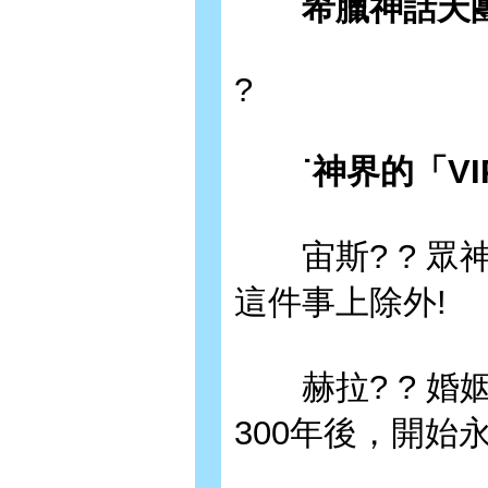
希臘神話天團V
?
˙神界的「V
宙斯? ? 眾
這件事上除外!
赫拉? ? 婚
300年後，開始