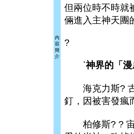
但兩位時不時就
倆進入主神天團
內
?
容
簡
介
˙神界的「漫
海克力斯? 古
釘，因被害發瘋
柏修斯? ? 