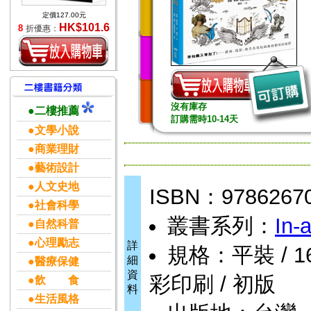
定價127.00元
HK$101.6
8
折優惠：
沒有庫存
●二樓推薦
訂購需時10-14天
●文學小說
●商業理財
●藝術設計
●人文史地
ISBN：9786267
●社會科學
叢書系列：
In-a
●自然科普
●心理勵志
詳
規格：平裝 / 168頁
細
●醫療保健
資
彩印刷 / 初版
●飲 食
料
●生活風格