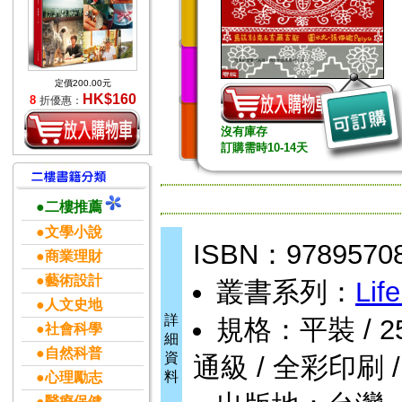
定價200.00元
HK$160
8
折優惠：
沒有庫存
訂購需時10-14天
●二樓推薦
●文學小說
ISBN：9789570
●商業理財
●藝術設計
叢書系列：
Lif
●人文史地
詳
規格：平裝 / 252頁
●社會科學
細
●自然科普
資
通級 / 全彩印刷 
料
●心理勵志
●醫療保健