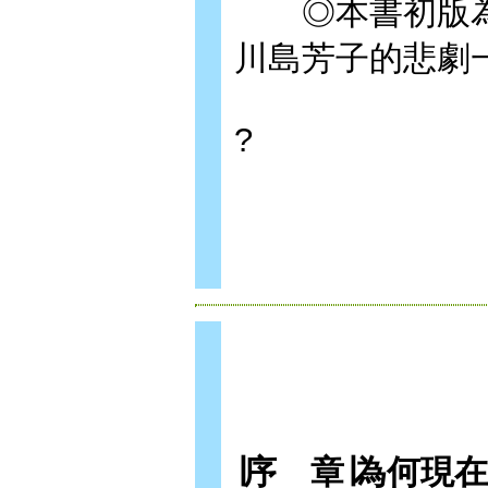
◎本書初版為
川島芳子的悲劇
?
∣
序 章
∣
為何現在