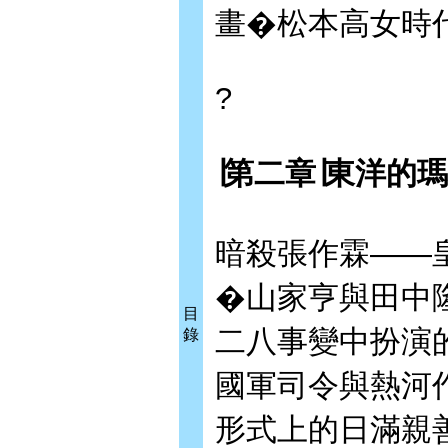
畫�松本高女時
?
∣
第二章
∣
東洋的瑪
暗殺張作霖——
�山家亨與田中
目
二八事變中扮演
錄
國軍司令與熱河
形式上的日滿親