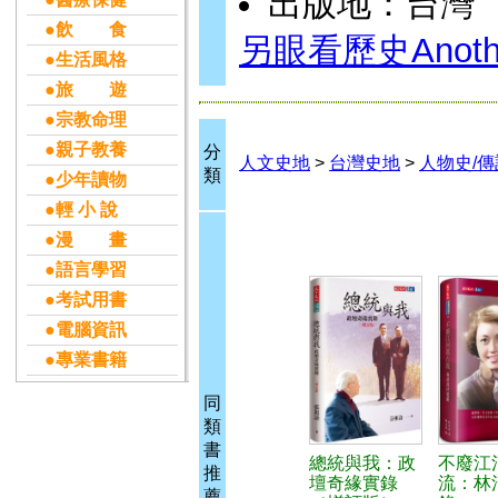
出版地：台灣
●飲 食
另眼看歷史Another
●生活風格
●旅 遊
●宗教命理
●親子教養
分
人文史地
>
台灣史地
>
人物史/傳
類
●少年讀物
●輕 小 說
●漫 畫
●語言學習
●考試用書
●電腦資訊
●專業書籍
同
類
書
總統與我：政
不廢江
推
壇奇緣實錄
流：林
薦