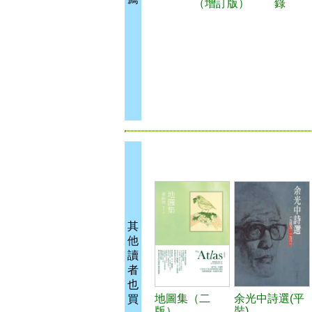
（增訂版）
錄
其
他
讀
者
也
地圖集（二
余光中詩選(平
買
版）
裝)