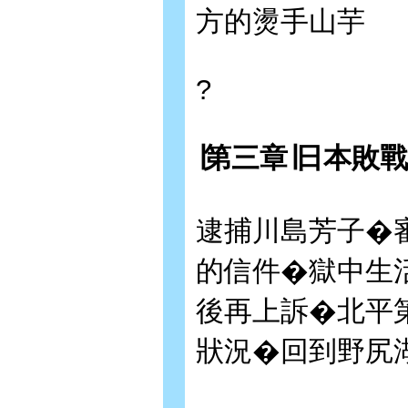
方的燙手山芋
?
∣
第三章
∣
日本敗戰
逮捕川島芳子�
的信件�獄中生
後再上訴�北平
狀況�回到野尻