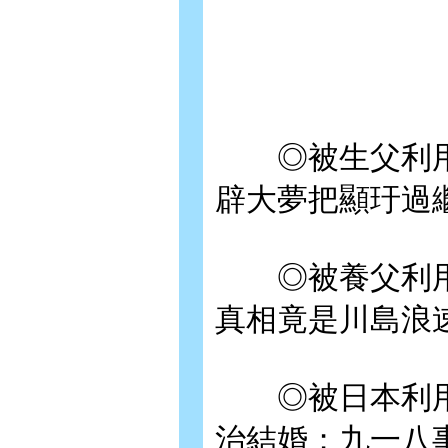
◎被生父利用
辟大夢把顯玗過
◎被養父利用
真相竟是川島浪
◎被日本利用
治結婚；九一八