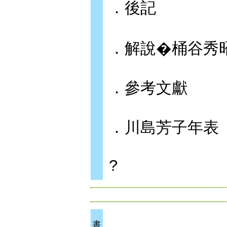
．後記
．解說�桶谷秀
．參考文獻
．川島芳子年表
?
書