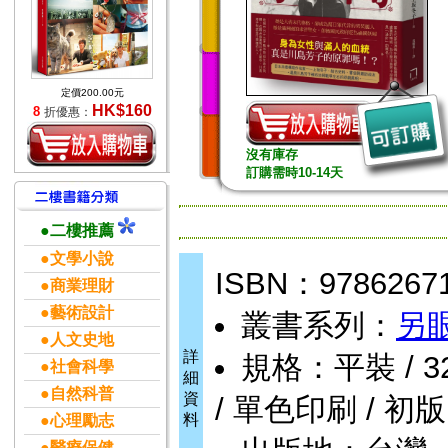
定價200.00元
HK$160
8
折優惠：
沒有庫存
訂購需時10-14天
●二樓推薦
●文學小說
ISBN：9786267
●商業理財
●藝術設計
叢書系列：
另眼
●人文史地
詳
規格：平裝 / 320頁
●社會科學
細
●自然科普
資
/ 單色印刷 / 初版
料
●心理勵志
●醫療保健