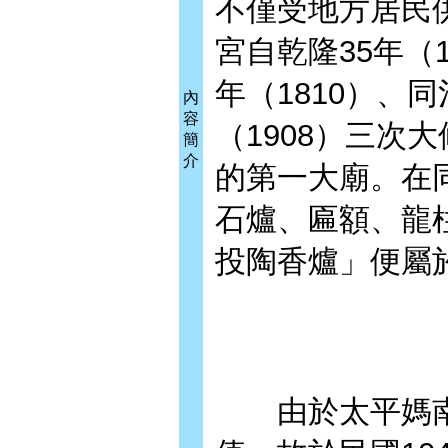
不僅受地方居民
宮自乾隆35年（
年（1810）、同
內
容
（1908）三次
簡
介
的第一大廟。在
石爐、匾額、龍
投陶香爐」便屬
由於太平媽南