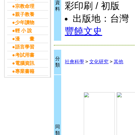
資
彩印刷 / 初版
●宗教命理
料
●親子教養
出版地：台灣
●少年讀物
豐饒文史
●輕 小 說
●漫 畫
●語言學習
●考試用書
分
社會科學
>
文化研究
>
其他
●電腦資訊
類
●專業書籍
同
類