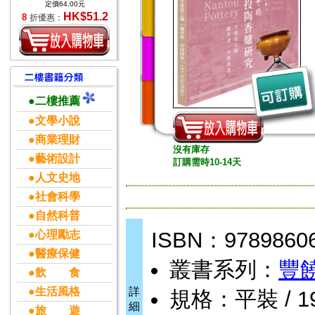
定價64.00元
HK$51.2
8
折優惠：
●二樓推薦
●文學小說
●商業理財
沒有庫存
●藝術設計
訂購需時10-14天
●人文史地
●社會科學
●自然科普
ISBN：9789860
●心理勵志
●醫療保健
叢書系列：
豐
●飲 食
●生活風格
詳
規格：平裝 / 192
細
●旅 遊