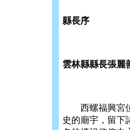
縣長序
雲林縣縣長張麗
西螺福興宮位
史的廟宇，留下