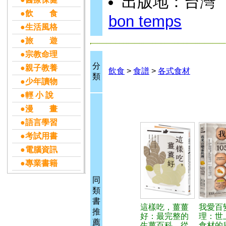
出版地：台灣
●飲 食
bon temps
●生活風格
●旅 遊
●宗教命理
分
●親子教養
飲食
>
食譜
>
各式食材
類
●少年讀物
●輕 小 說
●漫 畫
●語言學習
●考試用書
●電腦資訊
●專業書籍
同
類
書
這樣吃，薑薑
我愛百
推
好：最完整的
理：世
薦
生薑百科，從
食材的