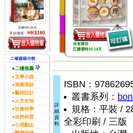
定價200.00元
HK$160
8
折優惠：
沒有庫存
訂購需時10-14天
●二樓推薦
●文學小說
ISBN：9786269
●商業理財
●藝術設計
叢書系列：
bon
●人文史地
詳
規格：平裝 / 288頁
●社會科學
細
●自然科普
資
全彩印刷 / 三版
料
●心理勵志
●醫療保健