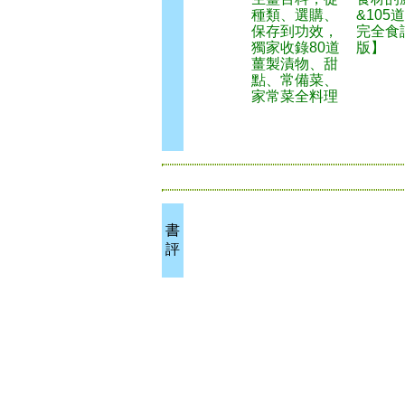
種類、選購、
&105
保存到功效，
完全食
獨家收錄80道
版】
薑製漬物、甜
點、常備菜、
家常菜全料理
書
評