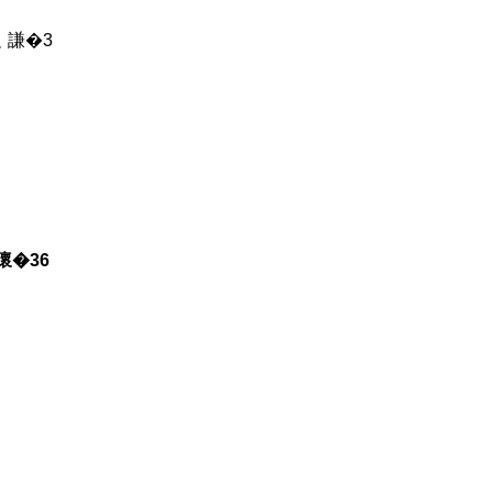
艮 謙�3
懷�36