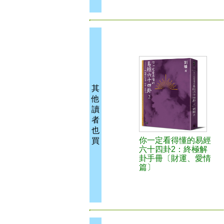
其
他
讀
者
也
你一定看得懂的易經
買
六十四卦2：終極解
卦手冊〔財運、愛情
篇〕