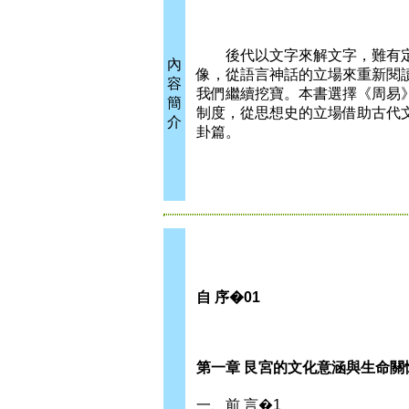
後代以文字來解文字，難有定
內
像，從語言神話的立場來重新閱
容
我們繼續挖寶。本書選擇《周易
簡
制度，從思想史的立場借助古代
介
卦篇。
自 序�01
第一章 艮宮的文化意涵與生命關
一、前 言�1