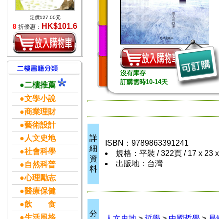
定價127.00元
HK$101.6
8
折優惠：
沒有庫存
訂購需時10-14天
●二樓推薦
●文學小說
●商業理財
●藝術設計
●人文史地
詳
ISBN：9789863391241
細
●社會科學
規格：平裝 / 322頁 / 17 x 23 
資
出版地：台灣
●自然科普
料
●心理勵志
●醫療保健
●飲 食
分
●生活風格
人文史地
>
哲學
>
中國哲學
>
易