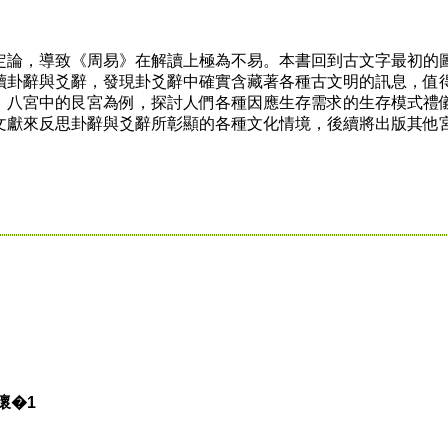
論，導致《周易》在解讀上極為不易。本書回到古文字最初的
讀卦辭與爻辭，發現卦爻辭中確實含藏著各種古文明的訊息，值
》八宮中的艮宮為例，探討人們各種因應生存需求的生存模式禮
文獻來反思卦辭與爻辭所彰顯的各種文化情境，後續將出版其他
懷�1