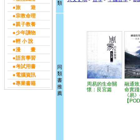
類
●旅 遊
●宗教命理
●親子教養
●少年讀物
●輕 小 說
●漫 畫
●語言學習
●考試用書
同
類
●電腦資訊
書
●專業書籍
周易的生命關
融通致
推
懷：艮宮篇
命實踐
薦
《易》
【PO