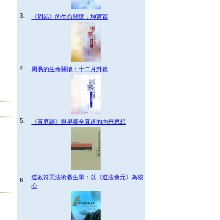
3.
《周易》的生命關懷：坤宮篇
4.
周易的生命關懷：十二月卦篇
5.
《黃庭經》與早期全真道的內丹思想
道教符咒法術養生學：以《道法會元》為核
6.
心