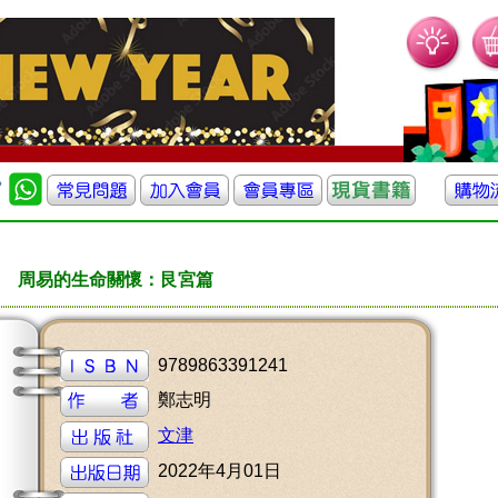
周易的生命關懷：艮宮篇
9789863391241
鄭志明
文津
2022年4月01日