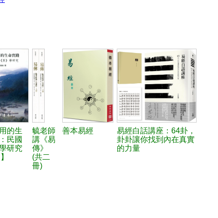
用的生
毓老師
善本易經
易經白話講座：64卦，
：民國
講《易
卦卦讓你找到內在真實
學研究
傳》
的力量
D】
(共二
冊)