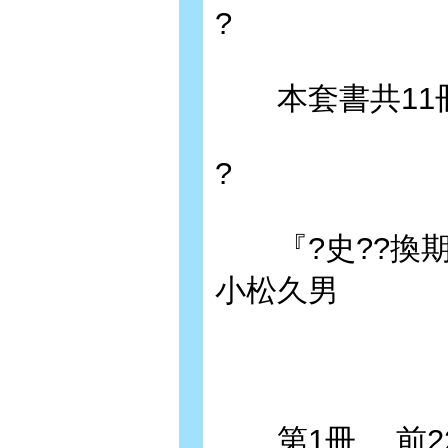
?
本套書共11
?
『?史??換期
小松久男
第1冊 前22