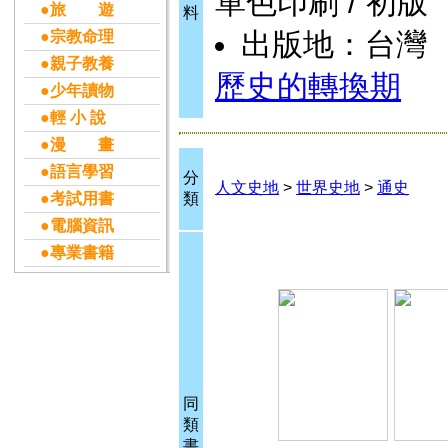
單色印刷 / 初版
●旅 遊
料
出版地：台灣
●宗教命理
●親子教養
歷史的轉換期
●少年讀物
●輕 小 說
●漫 畫
●語言學習
分
人文史地
>
世界史地
>
通史
●考試用書
類
●電腦資訊
●專業書籍
同
類
書