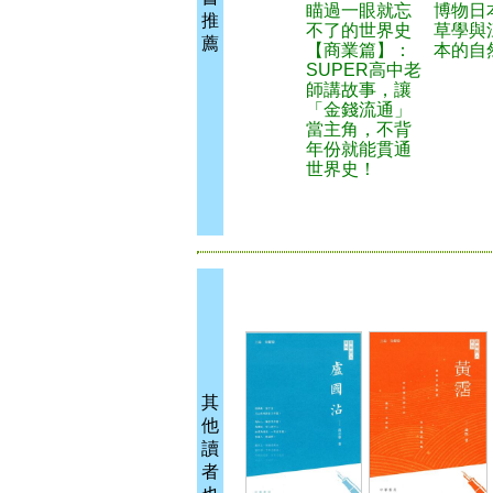
瞄過一眼就忘
博物日
推
不了的世界史
草學與
薦
【商業篇】：
本的自
SUPER高中老
師講故事，讓
「金錢流通」
當主角，不背
年份就能貫通
世界史！
其
他
讀
者