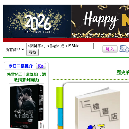
歷史的
格雷的五十道陰影I：調
教(電影封面版)