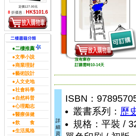
定價127.00元
HK$101.6
8
折優惠：
●二樓推薦
●文學小說
沒有庫存
●商業理財
訂購需時10-14天
●藝術設計
●人文史地
●社會科學
ISBN：9789570
●自然科普
●心理勵志
叢書系列：
歷
●醫療保健
詳
規格：平裝 / 320頁
●飲 食
細
●生活風格
資