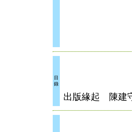
目
錄
出版緣起 陳建