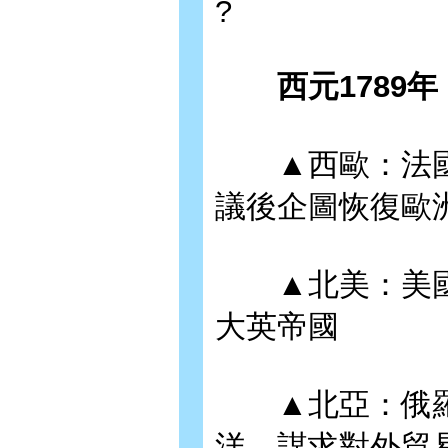
?
西元1789年，
▲西歐：法國
議後企圖恢復歐
▲北美：美國
大英帝國
▲北亞：俄羅
洋，謀求對外貿