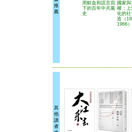
用鮮血和謊言寫
國家與
推
下的百年中共黨
權：上
薦
史
化的社
造（19
1966
其
他
讀
者