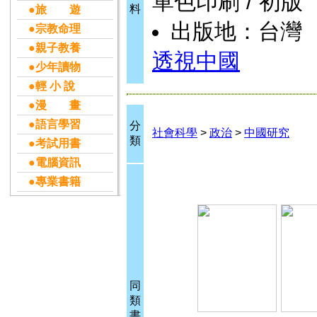
單色印刷 / 初版
料
●旅 遊
出版地：台灣
●宗教命理
●親子教養
透視中國
●少年讀物
●輕 小 說
●漫 畫
●語言學習
分
社會科學
>
政治
>
中國研究
類
●考試用書
●電腦資訊
●專業書籍
同
類
書