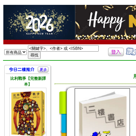
比利戰爭【完整新譯
本】