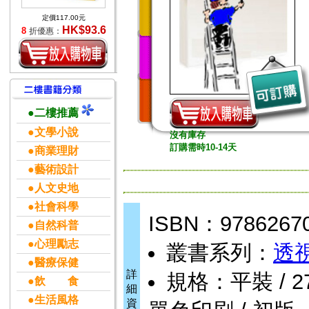
定價117.00元
HK$93.6
8
折優惠：
●二樓推薦
●文學小說
沒有庫存
訂購需時10-14天
●商業理財
●藝術設計
●人文史地
●社會科學
ISBN：9786267
●自然科普
●心理勵志
叢書系列：
透
●醫療保健
詳
規格：平裝 / 272頁
●飲 食
細
●生活風格
資