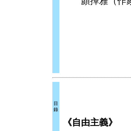
顏擇雅（作家
目
錄
《自由主義》