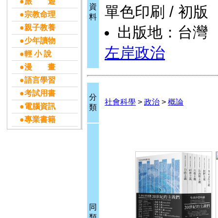
●旅 遊
資
單色印刷 / 初版
●宗教命理
料
●親子教養
出版地：台灣
●少年讀物
左岸政治
●輕 小 說
●漫 畫
●語言學習
●考試用書
分
社會科學
>
政治
>
概論
●電腦資訊
類
●專業書籍
同
類