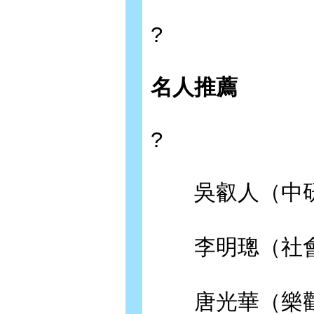
?
名人推薦
?
吳叡人（中研
李明璁（社會
唐光華（樂觀