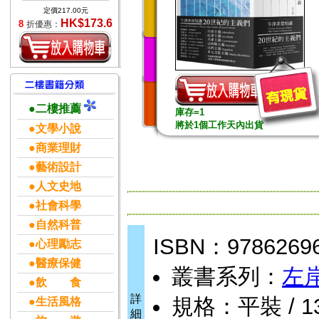
定價217.00元
HK$173.6
8
折優惠：
●二樓推薦
庫存=1
將於1個工作天內出貨
●文學小說
●商業理財
●藝術設計
●人文史地
●社會科學
●自然科普
ISBN：9786269
●心理勵志
●醫療保健
叢書系列：
左
●飲 食
詳
規格：平裝 / 1384
●生活風格
細