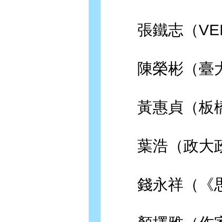
張鐵志（VER
陳榮彬（臺大
黃惠貞（板橋
葉浩（政大政
錢永祥（《思