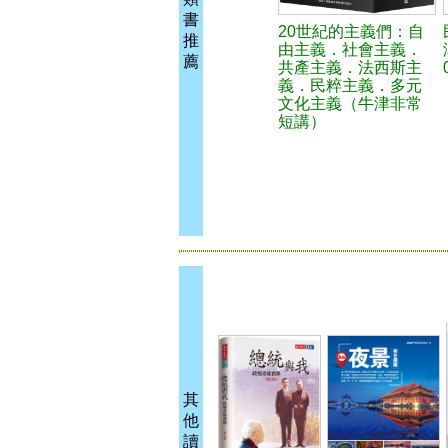
書
20世紀的主義們：自
推
由主義．社會主義．
薦
共產主義．法西斯主
義．民粹主義．多元
文化主義（牛津非常
短講）
其
他
讀