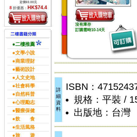
定價93.00元
HK$74.4
8
折優惠：
沒有庫存
訂購需時10-14天
●二樓推薦
●文學小說
●商業理財
●藝術設計
●人文史地
ISBN：4715243
●社會科學
詳
●自然科普
細
規格：平裝 / 15
●心理勵志
資
料
出版地：台灣
●醫療保健
●飲 食
●生活風格
●旅 遊