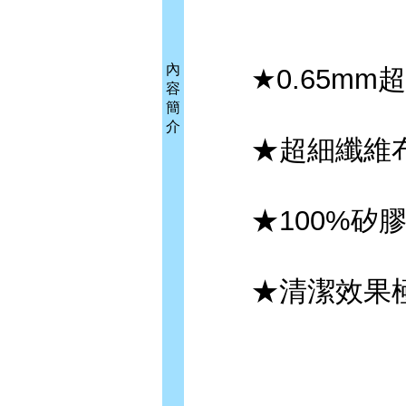
內
★0.65mm
容
簡
介
★超細纖維布
★100%矽膠
★清潔效果極