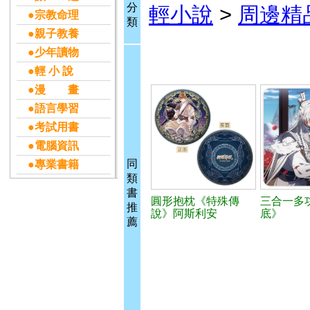
分
輕小說
>
周邊精
●宗教命理
類
●親子教養
●少年讀物
●輕 小 說
●漫 畫
●語言學習
●考試用書
●電腦資訊
同
●專業書籍
類
書
圓形抱枕《特殊傳
三合一多
推
說》阿斯利安
底》
薦