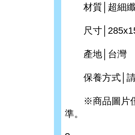
材質│超細纖
尺寸│285x15
產地│台灣
保養方式│請
※商品圖片僅供
準。