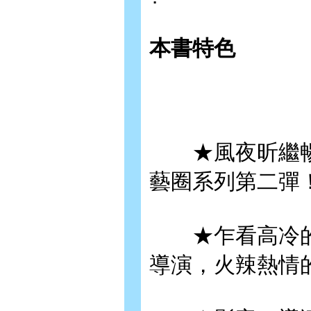
本書特色
★風夜昕繼暢銷
藝圈系列第二彈
★乍看高冷的
導演，火辣熱情