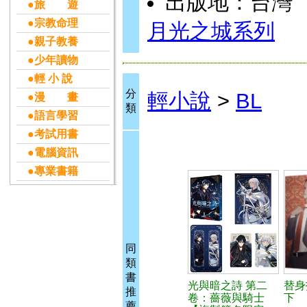
出版地：台灣
●旅 遊
●宗教命理
月光之城系列
●親子教養
●少年讀物
●輕 小 說
分
輕小說
>
BL
●漫 畫
類
●語言學習
●考試用書
●電腦資訊
●專業書籍
同
類
書
光與暗之詩 第二
替身
推
卷：薔薇與騎士
下
薦