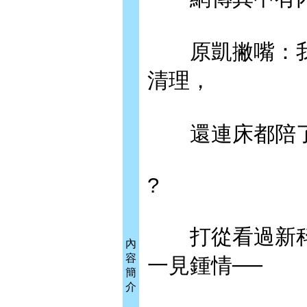
原凱撇嘴：我
清理，
還連床都陪了
?
打從看過新科
內
容
一見鍾情──
簡
介