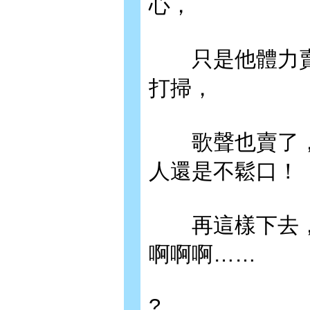
心，
只是他體力賣
打掃，
歌聲也賣了，
人還是不鬆口！
再這樣下去，
啊啊啊……
?