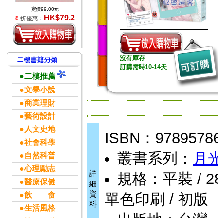
定價99.00元
HK$79.2
8
折優惠：
沒有庫存
訂購需時10-14天
●二樓推薦
●文學小說
●商業理財
●藝術設計
●人文史地
ISBN：9789578
●社會科學
叢書系列：
月
●自然科普
●心理勵志
詳
規格：平裝 / 288頁
●醫療保健
細
資
●飲 食
單色印刷 / 初版
料
●生活風格