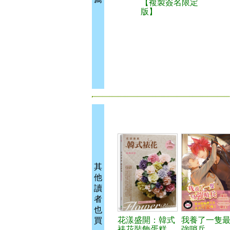
【複製簽名限定
版】
其
他
讀
者
也
花漾盛開：韓式
我養了一隻
買
裱花裝飾蛋糕
強哨兵