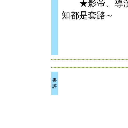
★影帝、導演
知都是套路∼
書
評