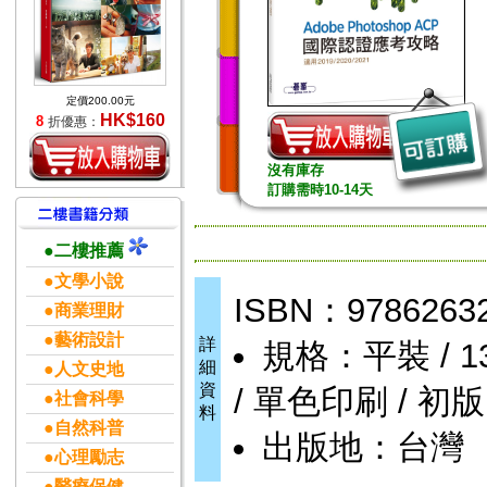
定價200.00元
HK$160
8
折優惠：
沒有庫存
訂購需時10-14天
●二樓推薦
●文學小說
ISBN：9786263
●商業理財
●藝術設計
詳
規格：平裝 / 136
細
●人文史地
資
/ 單色印刷 / 初版
●社會科學
料
●自然科普
出版地：台灣
●心理勵志
●醫療保健