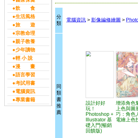
●飲 食
●生活風格
分
電腦資訊
>
影像編修繪圖
>
Phot
類
●旅 遊
●宗教命理
●親子教養
●少年讀物
●輕 小 說
●漫 畫
●語言學習
●考試用書
同
●電腦資訊
類
書
●專業書籍
設計好好
增添角色
推
玩！
上色與圖
薦
Photoshop +
巧：角色
Illustrator 基
電繪上色
礎入門(暢銷
回饋版)