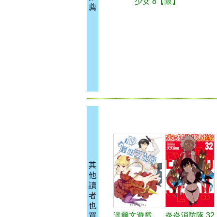
少女 8【限】
薦
其
他
讀
者
也
達爾文遊戲
炎炎消防隊 32
買