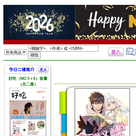
好吃（NO.5＋6）套書
（共二冊）