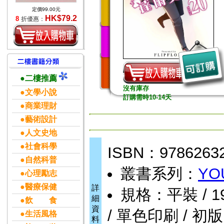
定價99.00元
HK$79.2
8
折優惠：
●二樓推薦
沒有庫存
●文學小說
訂購需時10-14天
●商業理財
●藝術設計
●人文史地
●社會科學
ISBN：9786263
●自然科普
叢書系列：
YO
●心理勵志
●醫療保健
詳
規格：平裝 / 192頁
細
●飲 食
資
/ 單色印刷 / 初版
●生活風格
料