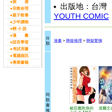
●旅 遊
出版地：台灣
●宗教命理
YOUTH COMIC
●親子教養
●少年讀物
●輕 小 說
●漫 畫
分
漫畫
>
懸疑推理
>
懸疑驚悚
●語言學習
類
●考試用書
●電腦資訊
●專業書籍
同
類
書
被惡魔附身的
達爾文遊
推