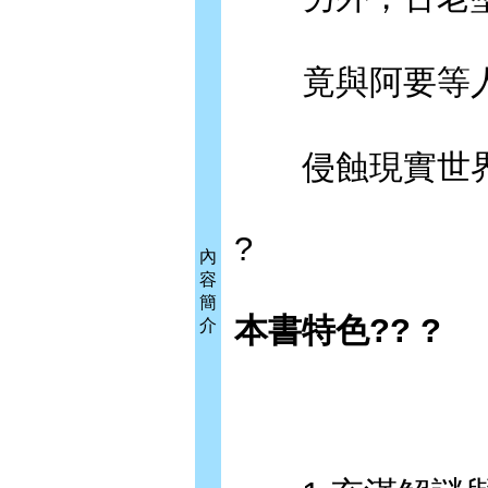
竟與阿要等人
侵蝕現實世界
?
內
容
簡
本書特色?? ?
介