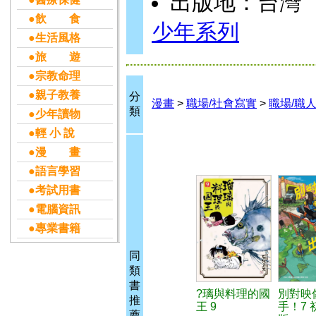
出版地：台灣
●飲 食
少年系列
●生活風格
●旅 遊
●宗教命理
●親子教養
分
漫畫
>
職場/社會寫實
>
職場/職
類
●少年讀物
●輕 小 說
●漫 畫
●語言學習
●考試用書
●電腦資訊
●專業書籍
同
類
書
?璃與料理的國
別對映
推
王 9
手！7 
薦