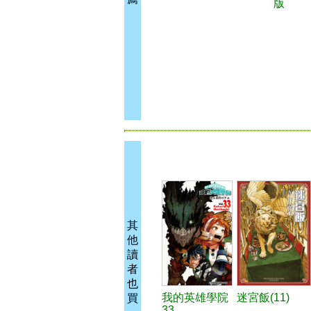
版
其
他
讀
者
也
我的英雄學院
迷宮飯(11)
買
33