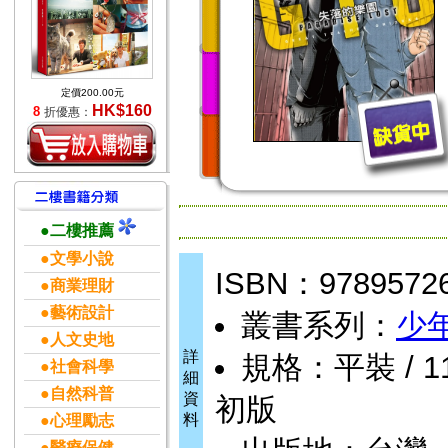
定價200.00元
HK$160
8
折優惠：
●二樓推薦
●文學小說
ISBN：9789572
●商業理財
●藝術設計
叢書系列：
少
●人文史地
詳
規格：平裝 / 11.
●社會科學
細
●自然科普
資
初版
料
●心理勵志
●醫療保健