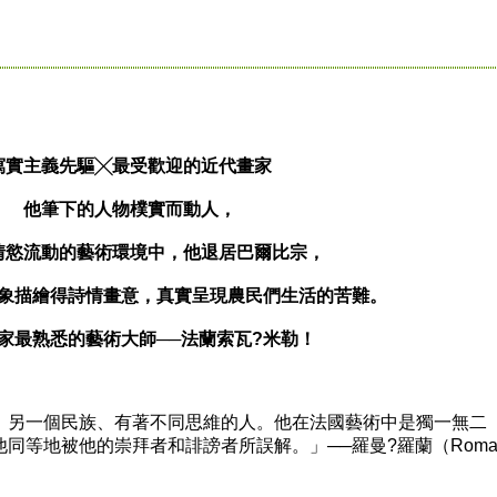
寫實主義先驅╳最受歡迎的近代畫家
他筆下的人物樸實而動人，
情慾流動的藝術環境中，他退居巴爾比宗，
象描繪得詩情畫意，真實呈現農民們生活的苦難。
家最熟悉的藝術大師──法蘭索瓦?米勒！
另一個民族、有著不同思維的人。他在法國藝術中是獨一無二
同等地被他的崇拜者和誹謗者所誤解。」──羅曼?羅蘭（Romai