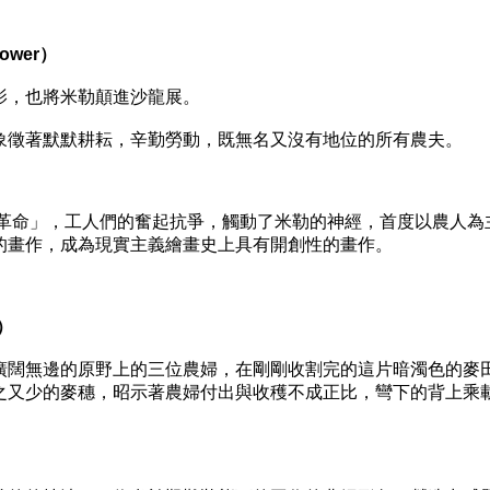
wer）
，也將米勒顛進沙龍展。
徵著默默耕耘，辛勤勞動，既無名又沒有地位的所有農夫。
革命」，工人們的奮起抗爭，觸動了米勒的神經，首度以農人為
的畫作，成為現實主義繪畫史上具有開創性的畫作。
）
闊無邊的原野上的三位農婦，在剛剛收割完的這片暗濁色的麥
之又少的麥穗，昭示著農婦付出與收穫不成正比，彎下的背上乘