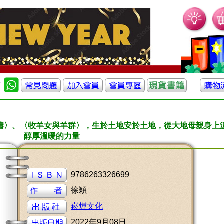
禱〉、〈牧羊女與羊群〉，生於土地安於土地，從大地母親身上
醇厚溫暖的力量
9786263326699
徐穎
崧燁文化
2022年9月08日