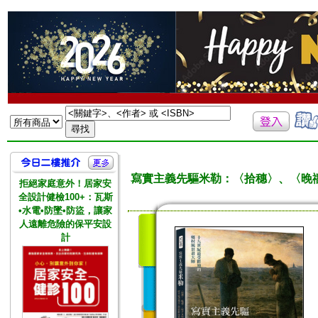
寫實主義先驅米勒：〈拾穗〉、〈晚
拒絕家庭意外！居家安
全設計健檢100+：瓦斯
•水電•防墜•防盜，讓家
人遠離危險的保平安設
計