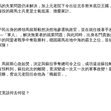
的失業問題仍未解決，加上元老院下令出征北非努米底亞王國
服役的羅馬士兵更是士氣低落、擔憂家計。
民出身的將領馬留斯毅然決然地參選執政官，並在就任後著手
──「軍人」，解決無業者的就業問題；與此同時，出身名門貴族
年的同盟者戰爭中奪取勝利，穩固羅馬在地中海的霸主之位，並
軍隊！
馬留斯心急如焚，決定與蘇拉爭奪總司令之位，成功逼迫蘇拉
有預料到，蘇拉此次的離開，竟演變成一次又一次的軍事政變！
同夥，脅迫元老院任命他為「獨裁官」。
竟該何去何從？