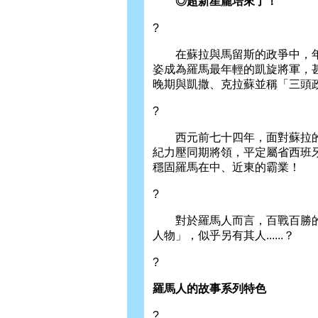
◎超新星龐培來了！
?
在蘇拉與馬留斯的政爭中，年僅
姿成為羅馬最年輕的凱旋將軍，
晚期與凱撒、克拉蘇並稱「三頭
?
西元前七十四年，面對蘇拉的
紀力壓同期將領，平定屬省西班
穩固羅馬在中、近東的霸業！
?
對於羅馬人而言，百戰百勝的
人物」，似乎另有其人......？
?
羅馬人的故事系列特色
?