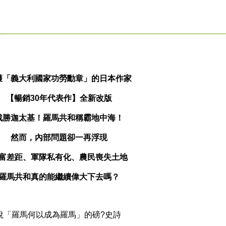
獲「義大利國家功勞勳章」的日本作家
【暢銷30年代表作】全新改版
戰勝迦太基！羅馬共和稱霸地中海！
然而，內部問題卻一再浮現
富差距、軍隊私有化、農民喪失土地
羅馬共和真的能繼續偉大下去嗎？
「羅馬何以成為羅馬」的磅?史詩