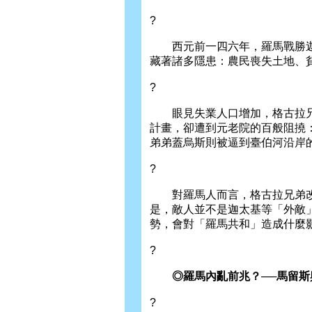
?
西元前一四六年，羅馬戰勝迦
藏著諸多隱患：農民喪失土地、
?
眼見失業人口增加，格古拉兄
計畫，卻遭到元老院的百般阻撓
弟弟蓋烏斯則被逼到臺伯河沿岸
?
對羅馬人而言，格古拉兄弟改
是，敵人並不是迦太基等「外敵
勢，會對「羅馬共和」造成什麼
?
◎羅馬內亂前兆？──馬留斯
?