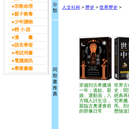
分
●宗教命理
人文社科
>
歷史
>
世界歷史
>
類
●親子教養
●少年讀物
●輕 小 說
●漫 畫
●語言學習
●考試用書
●電腦資訊
●專業書籍
同
類
書
穿越到古希臘過
世界古
推
一年：逃奴、新
史：閻
薦
娘、運動員，八
經典再
方職人討生活，
究希臘
親臨古奧運會前
馬、剖
的群像日常
歷險波