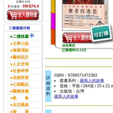
定價93.00元
HK$74.4
8
折優惠：
●二樓推薦
●文學小說
沒有庫存
●商業理財
訂購需時10-14天
●藝術設計
●人文史地
●社會科學
ISBN：9789571472362
●自然科普
詳
叢書系列：
羅馬人的故事
細
●心理勵志
規格：平裝 / 264頁 / 15 x 21 
資
●醫療保健
出版地：台灣
料
羅馬人的故事
●飲 食
●生活風格
●旅 遊