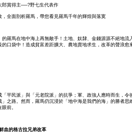
賞得主──?野七生代表作
，全面剖析羅馬，帶您看見羅馬千年的輝煌與落寞
的羅馬在地中海上再無敵手！土地、奴隸、金錢源源不絕地流
級的口袋中！造成貧富差距擴大、農地賣地求生，改革的聲浪愈
「平民派」與「元老院派」的抗爭；軍、政強人應時而生，令
裁」之路。然而，羅馬仍沉浸於「地中海是我們的海」的勝者思
在眼前。
鮮血的格古拉兄弟改革