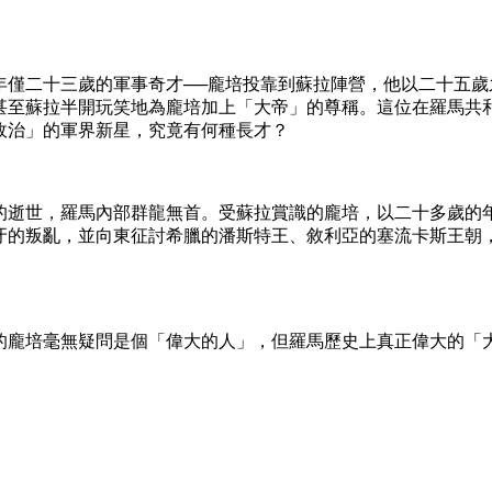
二十三歲的軍事奇才──龐培投靠到蘇拉陣營，他以二十五歲
甚至蘇拉半開玩笑地為龐培加上「大帝」的尊稱。這位在羅馬共
政治」的軍界新星，究竟有何種長才？
逝世，羅馬內部群龍無首。受蘇拉賞識的龐培，以二十多歲的
牙的叛亂，並向東征討希臘的潘斯特王、敘利亞的塞流卡斯王朝
龐培毫無疑問是個「偉大的人」，但羅馬歷史上真正偉大的「