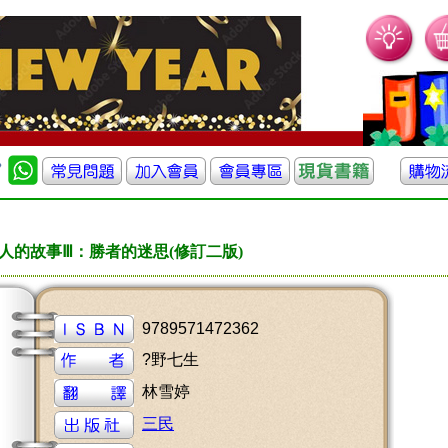
人的故事Ⅲ：勝者的迷思(修訂二版)
9789571472362
?野七生
林雪婷
三民