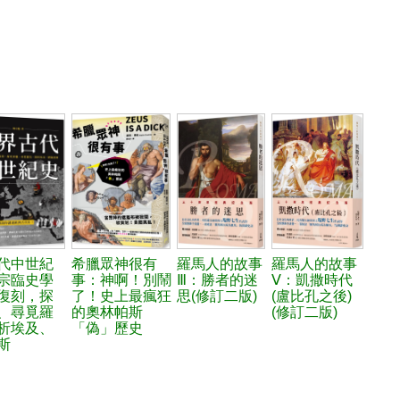
代中世紀
希臘眾神很有
羅馬人的故事
羅馬人的故事
宗臨史學
事：神啊！別鬧
Ⅲ：勝者的迷
Ⅴ：凱撒時代
復刻，探
了！史上最瘋狂
思(修訂二版)
(盧比孔之後)
、尋覓羅
的奧林帕斯
(修訂二版)
析埃及、
「偽」歷史
斯