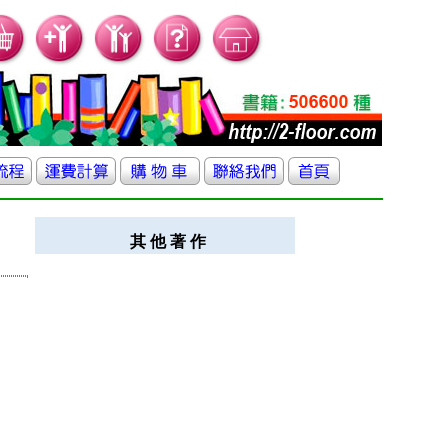
其 他 著 作