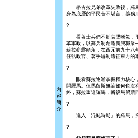
格古拉兄弟改革失敗後，羅馬
身為底層的平民苦不堪言，義務
?
看著士兵們不斷哀聲嘆氣，平
革軍政，以募兵制創造新興職業
蘇拉嶄露頭角，在西元前九十八
任執政官、著手編制遠征東方的
?
眼看蘇拉逐漸掌握權力核心，
開羅馬。但馬留斯無論如何也沒
內
終，蘇拉重返羅馬，斬殺馬留斯
容
簡
?
介
進入「混亂時期」的羅馬，究
?