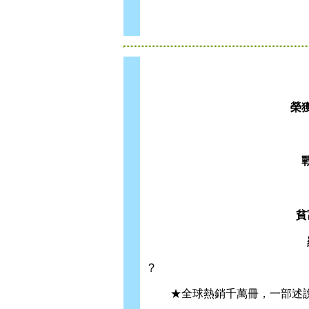
榮
貧
?
★全球熱銷千萬冊，一部述說