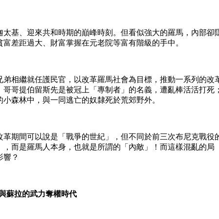
太基、迎來共和時期的巔峰時刻。但看似強大的羅馬，內部卻
貧富差距過大、財富掌握在元老院等富有階級的手中。
弟相繼就任護民官，以改革羅馬社會為目標，推動一系列的改
：哥哥提伯留斯先是被冠上「專制者」的名義，遭亂棒活活打死
的小森林中，與一同逃亡的奴隸死於荒郊野外。
革期間可以說是「戰爭的世紀」，但不同於前三次布尼克戰役
」，而是羅馬人本身，也就是所謂的「內敵」！而這樣混亂的局
影響？
與蘇拉的武力奪權時代