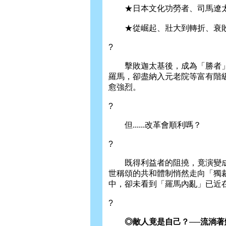
★日本文化功勞者、司馬遼太郎
★從崛起、壯大到轉折、衰敗
?
擊敗迦太基後，成為「勝者」
羅馬，卻盡納入元老院等富有階
愈強烈。
?
但......改革會順利嗎？
?
既得利益者的阻撓，竟演變成
世稱頌的共和體制悄然走向「獨
中，卻未看到「羅馬內亂」已近
?
◎敵人竟是自己？──流淌著