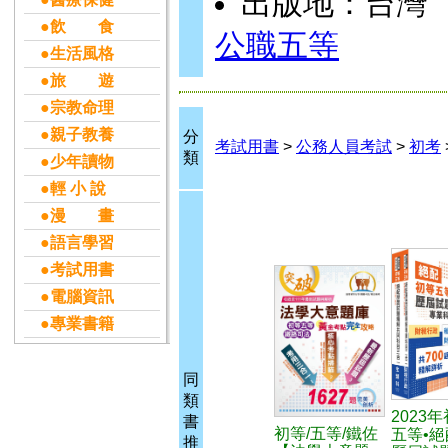
出版地：台灣
●飲 食
公職五等
●生活風格
●旅 遊
●宗教命理
●親子教養
分
考試用書
>
公務人員考試
>
初考
類
●少年讀物
●輕 小 說
●漫 畫
●語言學習
●考試用書
●電腦資訊
●專業書籍
同
類
2023
書
初等/五等/鐵佐
五等•絕
推