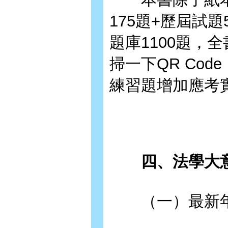
175題+歷屆試
題庫1100題，
掃一下QR Co
練習題增加應考
四、法學大意
（一）最新年