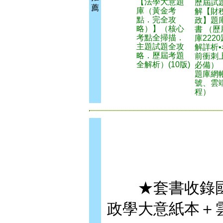
【法學大意題
歷屆試
薦
庫（黃金考
解【財
點．完全攻
政】題
略）】（核心
書 （歷
考點全掃描．
庫222
主題試題全攻
解詳析•
略．歷屆考題
前衝刺
全解析）(10版)
必備）
題庫網
號、雲
程）
★套書收錄國
政學大意紙本＋雲