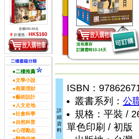
定價200.00元
HK$160
8
折優惠：
沒有庫存
訂購需時10-14天
●二樓推薦
●文學小說
ISBN：9786267
●商業理財
●藝術設計
叢書系列：
公
●人文史地
詳
規格：平裝 / 2670
●社會科學
細
●自然科普
資
單色印刷 / 初版
料
●心理勵志
●醫療保健