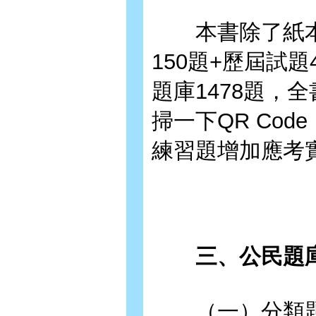
本書除了紙本收
150題+歷屆試
題庫1478題，
掃一下QR Co
練習題增加應考
三、公民題
（一）分類題