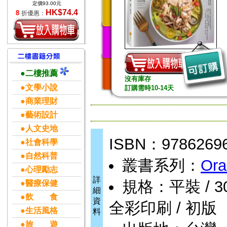
定價93.00元
HK$74.4
8
折優惠：
●二樓推薦
沒有庫存
●文學小說
訂購需時10-14天
●商業理財
●藝術設計
●人文史地
ISBN：9786269
●社會科學
●自然科普
叢書系列：
Ora
●心理勵志
詳
規格：平裝 / 304頁
●醫療保健
細
●飲 食
資
全彩印刷 / 初版
●生活風格
料
●旅 遊