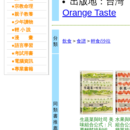
出版地：台灣
●宗教命理
Orange Taste
●親子教養
●少年讀物
●輕 小 說
●漫 畫
分
飲食
>
食譜
>
輕食/沙拉
類
●語言學習
●考試用書
●電腦資訊
●專業書籍
同
類
書
生蔬菜與吐司 美
水果與
推
味組合公式：只
組合公
薦
要輕鬆排列組
簡單排