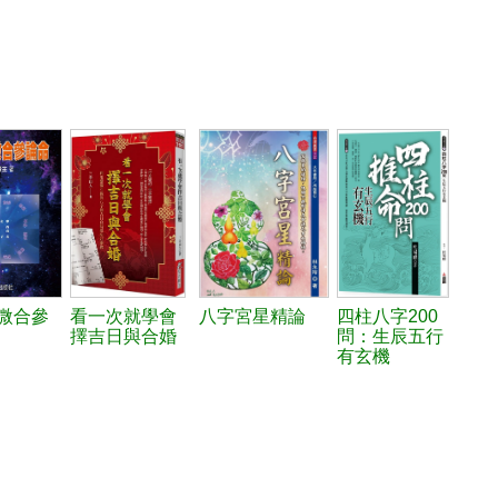
微合參
看一次就學會
八字宮星精論
四柱八字200
擇吉日與合婚
問：生辰五行
有玄機