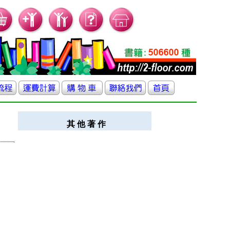
其 他 著 作