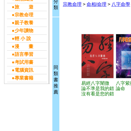
分
宗教命理
>
命相/命理
>
八字命學
●旅 遊
類
●宗教命理
●親子教養
●少年讀物
●輕 小 說
●漫 畫
●語言學習
●考試用書
同
●電腦資訊
類
●專業書籍
書
易經八字闡微
八字紫
推
論不準是我的錯
論命
薦
沒有看是您的錯