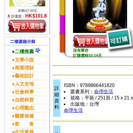
定價127.00元
HK$101.6
8
折優惠：
沒有庫存
●二樓推薦
訂購需時10-14天
●文學小說
●商業理財
●藝術設計
●人文史地
ISBN：9789866441820
詳
叢書系列：
命理生活
●社會科學
細
規格：平裝 / 251頁 / 15 x 21 
●自然科普
資
出版地：台灣
料
●心理勵志
命理生活
●醫療保健
●飲 食
●生活風格