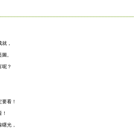
成就，
藍圖。
富呢？
定要看！
看！
線曙光，