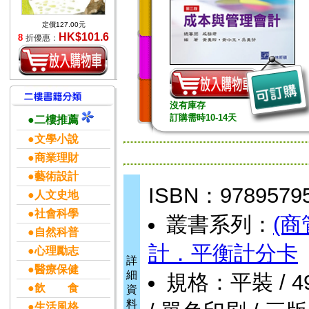
定價127.00元
HK$101.6
8
折優惠：
沒有庫存
訂購需時10-14天
●二樓推薦
●文學小說
●商業理財
●藝術設計
ISBN：9789579
●人文史地
●社會科學
叢書系列：
(商
●自然科普
計．平衡計分卡
●心理勵志
詳
●醫療保健
細
規格：平裝 / 496
●飲 食
資
料
●生活風格