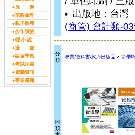
/ 單色印刷 / 三版
●旅 遊
出版地：台灣
●宗教命理
●親子教養
(商管) 會計類
●少年讀物
●輕 小 說
●漫 畫
分
●語言學習
專業/教科書/政府出版品
>
管理類
類
●考試用書
●電腦資訊
●專業書籍
同
類
書