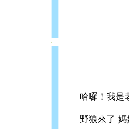
哈囉！我是老
野狼來了 媽