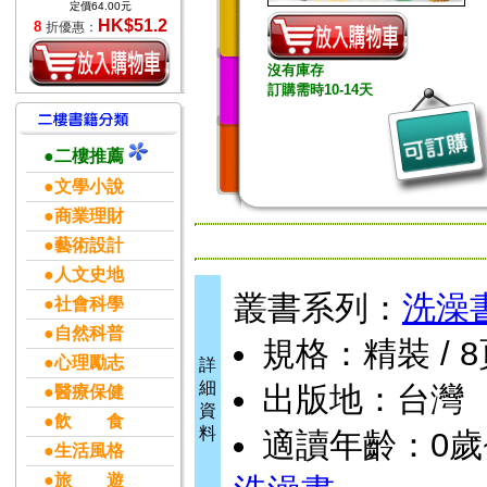
定價64.00元
HK$51.2
8
折優惠：
沒有庫存
訂購需時10-14天
●二樓推薦
●文學小說
●商業理財
●藝術設計
●人文史地
叢書系列：
洗澡
●社會科學
●自然科普
規格：精裝 / 8頁 
●心理勵志
詳
細
出版地：台灣
●醫療保健
資
●飲 食
料
適讀年齡：0歲
●生活風格
●旅 遊