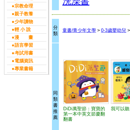
洗澡書
●宗教命理
●親子教養
●少年讀物
分
●輕 小 說
童書/青少年文學
>
0-3歲嬰幼兒
類
●漫 畫
●語言學習
●考試用書
●電腦資訊
●專業書籍
同
類
書
DiDi萬聖節：寶寶的
我可以聽
推
第一本中英文節慶翻
薦
翻書