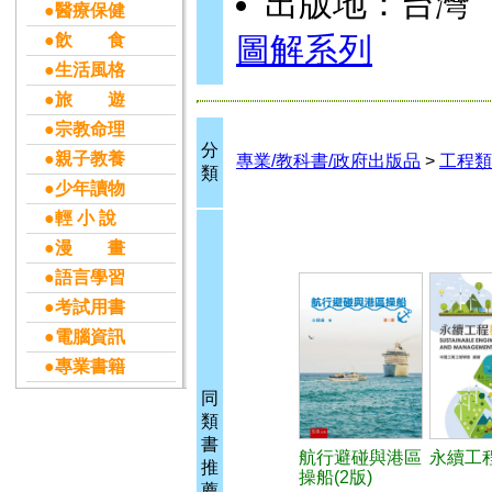
出版地：台灣
●醫療保健
●飲 食
圖解系列
●生活風格
●旅 遊
●宗教命理
分
●親子教養
專業/教科書/政府出版品
>
工程類
類
●少年讀物
●輕 小 說
●漫 畫
●語言學習
●考試用書
●電腦資訊
●專業書籍
同
類
書
航行避碰與港區
永續工
推
操船(2版)
薦