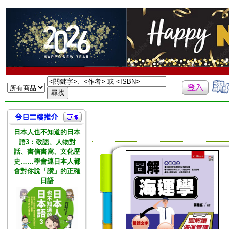
日本人也不知道的日本
語3：敬語、人物對
話、書信書寫、文化歷
史……學會連日本人都
會對你說「讚」的正確
日語