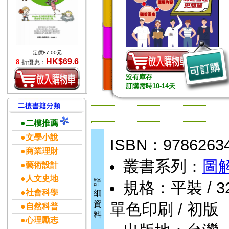
定價87.00元
HK$69.6
8
折優惠：
沒有庫存
訂購需時10-14天
●二樓推薦
●文學小說
ISBN：9786263
●商業理財
叢書系列：
圖
●藝術設計
●人文史地
詳
規格：平裝 / 320頁
●社會科學
細
資
單色印刷 / 初版
●自然科普
料
●心理勵志