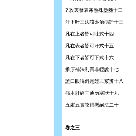
? 攻裏發表寒熱殊塗箋十二
汗下吐三法該盡治病詮十三
凡在上者皆可吐式十四
凡在表者皆可汗式十五
凡在下者皆可下式十六
推原補法利害非輕說十七
證口眼喎斜是經非竅辨十八
疝本肝經宜通勿塞狀十九
五虛五實攻補懸絕法二十
卷之三