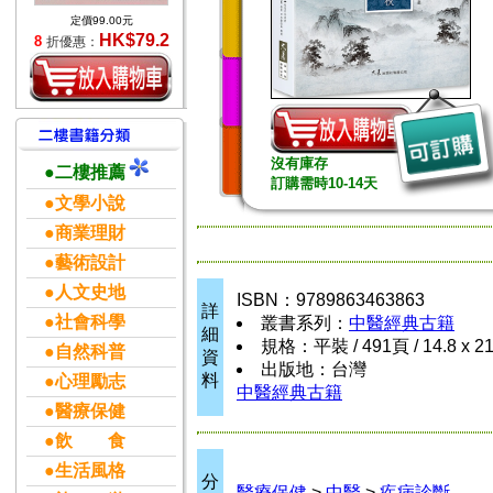
定價99.00元
HK$79.2
8
折優惠：
沒有庫存
●二樓推薦
訂購需時10-14天
●文學小說
●商業理財
●藝術設計
●人文史地
ISBN：9789863463863
詳
●社會科學
叢書系列：
中醫經典古籍
細
規格：平裝 / 491頁 / 14.8 x 2
●自然科普
資
出版地：台灣
料
●心理勵志
中醫經典古籍
●醫療保健
●飲 食
●生活風格
分
醫療保健
>
中醫
>
疾病診斷