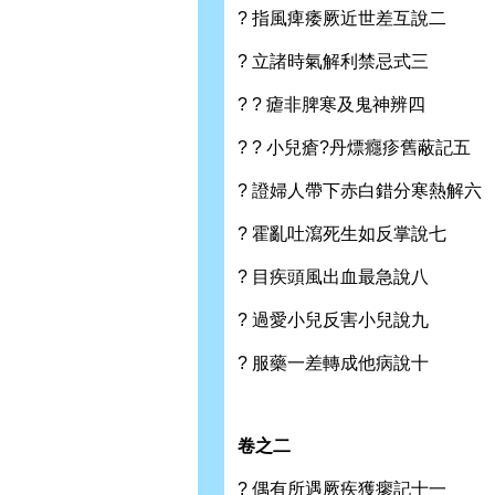
? 指風痺痿厥近世差互說二
? 立諸時氣解利禁忌式三
? ? 瘧非脾寒及鬼神辨四
? ? 小兒瘡?丹熛癮疹舊蔽記五
? 證婦人帶下赤白錯分寒熱解六
? 霍亂吐瀉死生如反掌說七
? 目疾頭風出血最急說八
? 過愛小兒反害小兒說九
? 服藥一差轉成他病說十
卷之二
? 偶有所遇厥疾獲瘳記十一