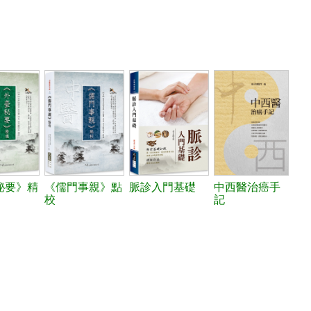
秘要》精
《儒門事親》點
脈診入門基礎
中西醫治癌手
校
記