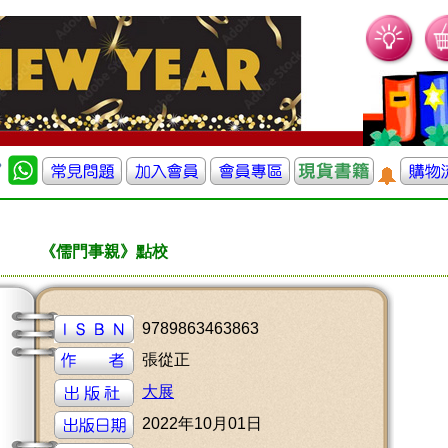
《儒門事親》點校
9789863463863
張從正
大展
2022年10月01日