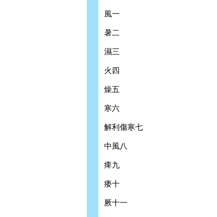
風一
暑二
濕三
火四
燥五
寒六
解利傷寒七
中風八
痺九
痿十
厥十一