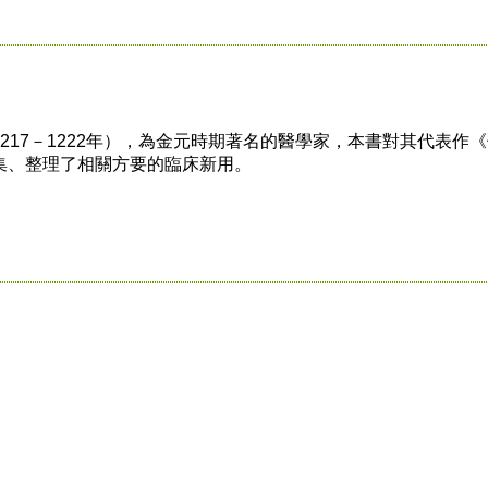
7－1222年），為金元時期著名的醫學家，本書對其代表作《
集、整理了相關方要的臨床新用。