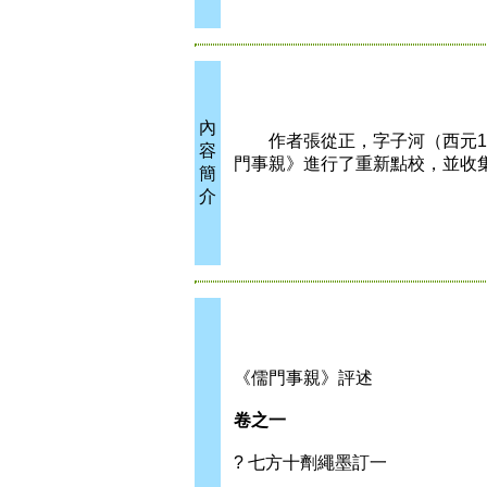
內
作者張從正，字子河（西元121
容
門事親》進行了重新點校，並收
簡
介
《儒門事親》評述
卷之一
? 七方十劑繩墨訂一