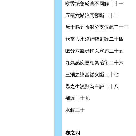
喉舌緩急砭藥不同解二十一
五積六聚治同鬱斷二十二
斥十膈五噎浪分支派疏二十三
飲當去水溫補轉劇論二十四
嗽分六氣毋拘以寒述二十五
九氣感疾更相為治衍二十六
三消之說當從火斷二十七
蟲之生濕熱為主訣二十八
補論二十九
水解三十
卷之四