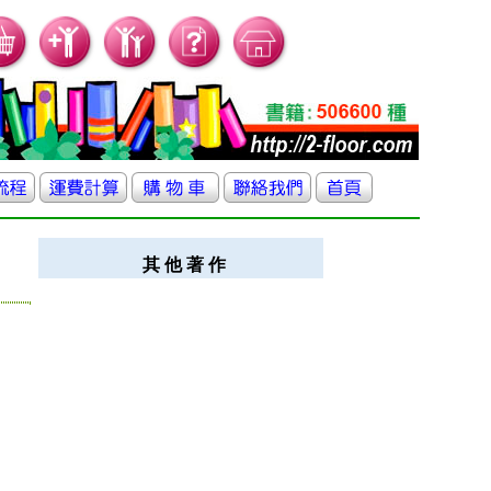
其 他 著 作