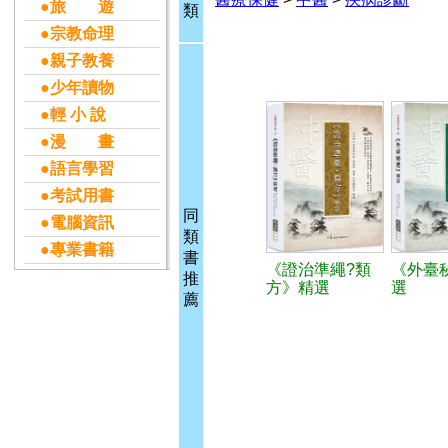
●旅 遊
類
●宗教命理
●親子教養
●少年讀物
●輕 小 說
●漫 畫
●語言學習
●考試用書
同
●電腦資訊
類
●專業書籍
書
《證治準繩?類
《外臺
推
方》精選
選
薦