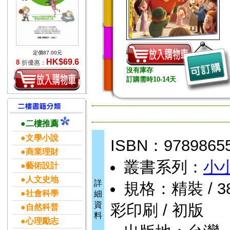
定價87.00元
HK$69.6
8
折優惠：
沒有庫存
訂購需時10-14天
●二樓推薦
●文學小說
ISBN：9789865
●商業理財
叢書系列：
小
●藝術設計
●人文史地
詳
規格：精裝 / 38頁
●社會科學
細
資
彩印刷 / 初版
●自然科普
料
●心理勵志