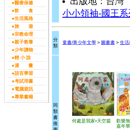
出版地：台灣
●醫療保健
●飲 食
小小領袖-國王系
●生活風格
●旅 遊
●宗教命理
分
●親子教養
童書/青少年文學
>
圖畫書
>
生活
類
●少年讀物
●輕 小 說
●漫 畫
●語言學習
●考試用書
●電腦資訊
●專業書籍
同
類
書
何處是我家•天空篇
歡樂
推
嘉年
薦