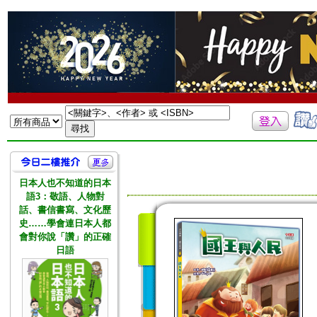
日本人也不知道的日本
語3：敬語、人物對
話、書信書寫、文化歷
史……學會連日本人都
會對你說「讚」的正確
日語