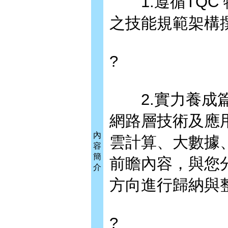
1.遵循TQC
之技能規範架構
?
2.實力養成篇
網路層技術及應
內
雲計算、大數據、
容
簡
前瞻內容，與您
介
方向進行歸納與
?