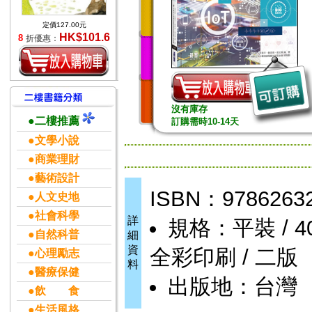
定價127.00元
HK$101.6
8
折優惠：
沒有庫存
●二樓推薦
訂購需時10-14天
●文學小說
●商業理財
●藝術設計
ISBN：9786263
●人文史地
●社會科學
詳
規格：平裝 / 408頁
●自然科普
細
資
全彩印刷 / 二版
●心理勵志
料
●醫療保健
出版地：台灣
●飲 食
●生活風格