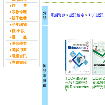
●旅 遊
●宗教命理
分
電腦資訊
>
認證檢定
>
TQC認證
類
●親子教養
●少年讀物
●輕 小 說
●漫 畫
●語言學習
●考試用書
●電腦資訊
●專業書籍
同
類
書
TQC+ 商品造
Excel
推
形設計認證指
養成暨
薦
南 Rhinoceros
練習光碟
7