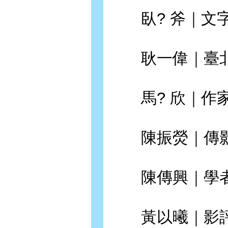
臥? 斧｜文
耿一偉｜臺北
馬? 欣｜作
陳振熒｜傳影
陳傳興｜學者
黃以曦｜影