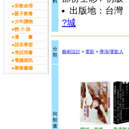
料
●宗教命理
出版地：台灣
●親子教養
?城
●少年讀物
●輕 小 說
●漫 畫
●語言學習
分
藝術設計
>
電影
>
導演/電影人
●考試用書
類
●電腦資訊
●專業書籍
同
類
書