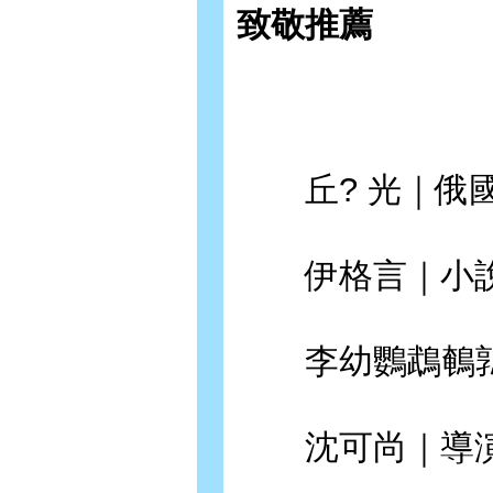
致敬推薦
丘? 光｜俄國
伊格言｜小說
李幼鸚鵡鵪鶉
沈可尚｜導