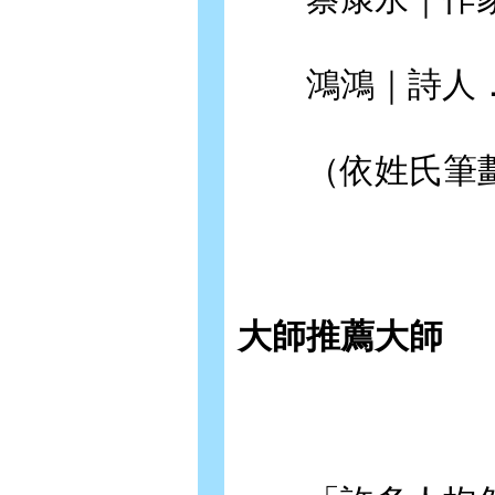
鴻鴻｜詩人．
（依姓氏筆劃
大師推薦大師