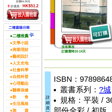
定價64.00元
HK$51.2
8
折優惠：
●二樓推薦
●文學小說
沒有庫存
●商業理財
訂購需時10-14天
●藝術設計
●人文史地
●社會科學
●自然科普
ISBN：9789864
●心理勵志
叢書系列：
?城
●醫療保健
●飲 食
詳
規格：平裝 / 368頁
細
●生活風格
資
部份全彩 / 初版
●旅 遊