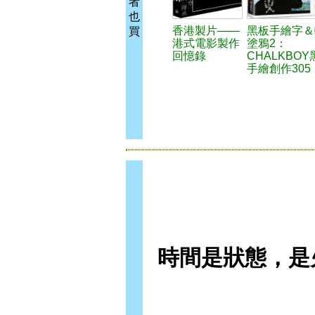
者
也
香港製片——
黑板手繪字＆
買
港式電影製作
塗鴉2：
回憶錄
CHALKBOY
手繪創作305
時間是狀態，是