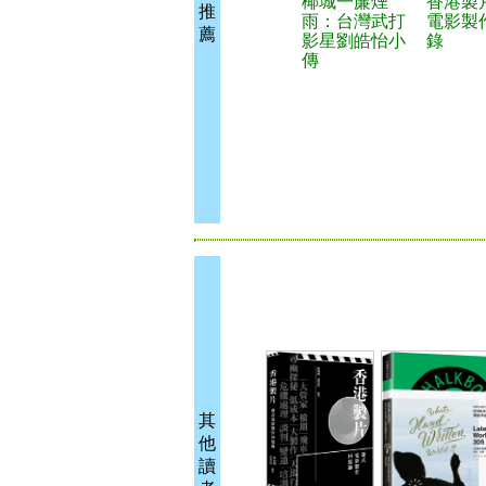
椰城一簾煙
香港製
推
雨：台灣武打
電影製
薦
影星劉皓怡小
錄
傳
其
他
讀