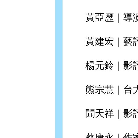
黃亞歷｜導
黃建宏｜藝評
楊元鈴｜影評
熊宗慧｜台大
聞天祥｜影
蔡康永｜作