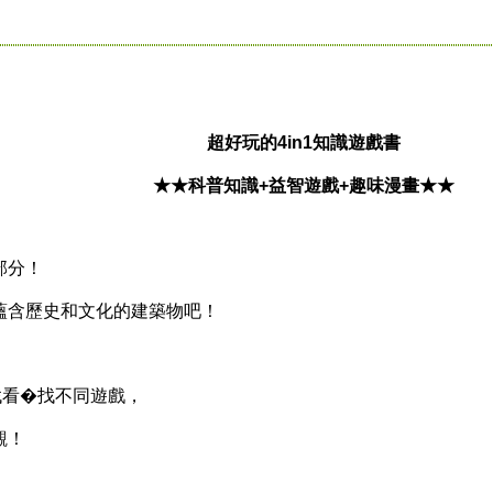
超好玩的4in1知識遊戲書
★★科普知識+益智遊戲+趣味漫畫★★
部分！
含歷史和文化的建築物吧！
看�找不同遊戲，
觀！