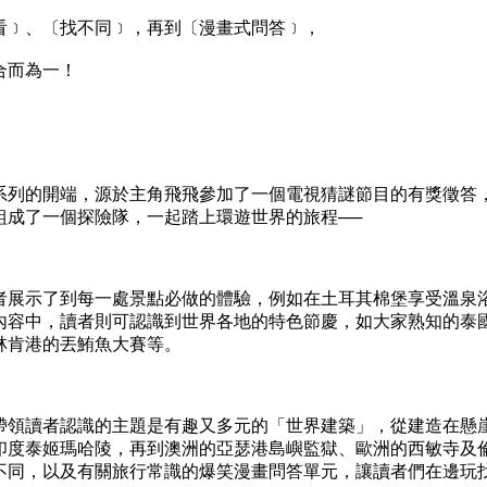
﹞、〔找不同﹞，再到〔漫畫式問答﹞，
而為一！
的開端，源於主角飛飛參加了一個電視猜謎節目的有獎徵答，
組成了一個探險隊，一起踏上環遊世界的旅程──
示了到每一處景點必做的體驗，例如在土耳其棉堡享受溫泉浴
內容中，讀者則可認識到世界各地的特色節慶，如大家熟知的泰
林肯港的丟鮪魚大賽等。
讀者認識的主題是有趣又多元的「世界建築」，從建造在懸崖
印度泰姬瑪哈陵，再到澳洲的亞瑟港島嶼監獄、歐洲的西敏寺及
不同，以及有關旅行常識的爆笑漫畫問答單元，讓讀者們在邊玩