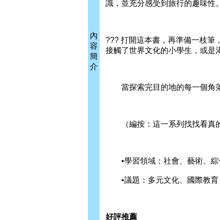
識，並充分感受到旅行的趣味性
內
??? 打開這本書，再準備一枝
容
接觸了世界文化的小學生，或是
簡
介
當探索完目的地的每一個角落後
（編按：這一系列找找看真的
•學習領域：社會、藝術、綜
•議題：多元文化、國際教育
好評推薦