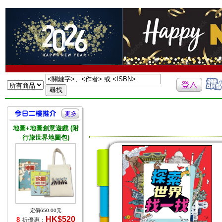
地圖+地圖創意遊戲 (附
行旅世界地圖包)
定價650.00元
HK$520
8
折優惠：