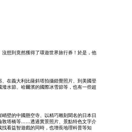
沒想到竟然獲得了環遊世界旅行券！於是，他
、在義大利比薩斜塔拍攝錯覺照片、到美國登
國潑水節、哈爾濱的國際冰雪節等，也有一些超
峭壁的中國懸空寺、以精巧雕刻聞名的日本日
倫敦塔橋等……透過實景照片、景點特色文字介
找找看益智遊戲的同時，也增長地理科普等知