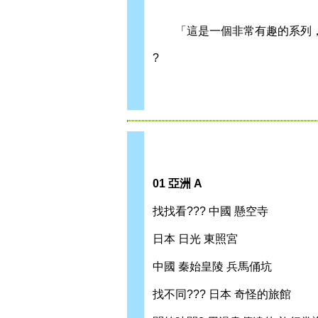
「這是一個非常有趣的系列，通過尋
?
01 亞洲 A
找找看??? 中國 懸空寺
日本 日光 東照宮
中國 秦始皇陵 兵馬俑坑
找不同??? 日本 奇怪的旅館