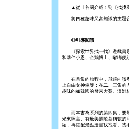
▲從〔各國介紹﹞到〔找找看
將四種趣味又富知識的主題合
◎引導閱讀
《探索世界找一找》遊戲書系列
和夥伴小恩、企鵝博士、嘟嘟便
在首集的旅程中，飛飛向讀者展
上自由女神像等；在二、三集的
趣味的如韓國的發呆大賽、澳洲
而本書為系列的第四集，要帶領
光東照宮、有最美麗陵墓稱號的
紹，再搭配景點漫畫找找看、找