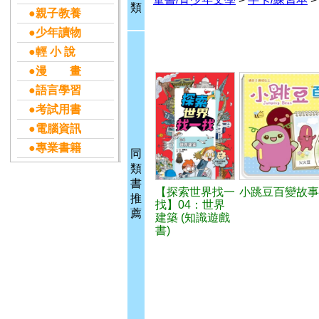
類
●親子教養
●少年讀物
●輕 小 說
●漫 畫
●語言學習
●考試用書
●電腦資訊
●專業書籍
同
類
書
【探索世界找一
小跳豆百變故事
推
找】04：世界
薦
建築 (知識遊戲
書)