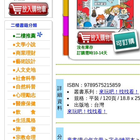
●二樓推薦
●文學小說
沒有庫存
●商業理財
訂購需時10-14天
●藝術設計
●人文史地
●社會科學
ISBN：9789575215859
●自然科普
詳
叢書系列：
來玩吧！找找看！
細
●心理勵志
規格：平裝 / 120頁 / 18.8 x 2
資
●醫療保健
出版地：台灣
料
來玩吧！找找看！
●飲 食
●生活風格
●旅 遊
分
●宗教命理
童書/青少年文學
>
字卡/練習本