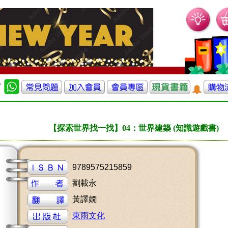
【探索世界找一找】04：世界建築 (知識遊戲書)
9789575215859
劉載永
黃譯嫺
東雨文化