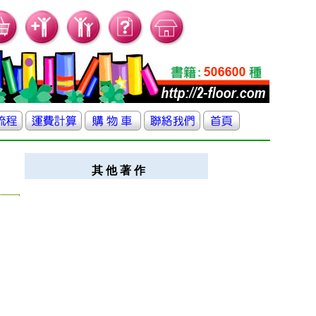
其 他 著 作