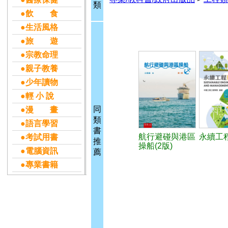
類
●飲 食
●生活風格
●旅 遊
●宗教命理
●親子教養
●少年讀物
●輕 小 說
同
●漫 畫
類
●語言學習
書
航行避碰與港區
永續工
●考試用書
推
操船(2版)
●電腦資訊
薦
●專業書籍