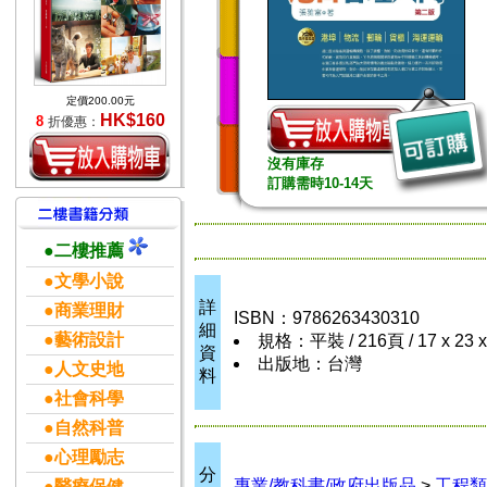
定價200.00元
HK$160
8
折優惠：
沒有庫存
訂購需時10-14天
●二樓推薦
●文學小說
詳
●商業理財
ISBN：9786263430310
細
●藝術設計
規格：平裝 / 216頁 / 17 x 23 
資
出版地：台灣
●人文史地
料
●社會科學
●自然科普
●心理勵志
分
專業/教科書/政府出版品
>
工程類
●醫療保健