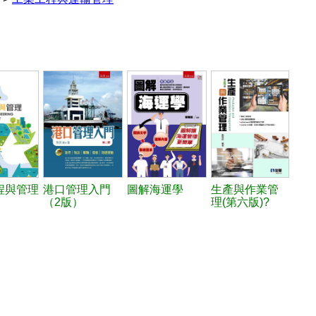
程與管理
港口管理入門
圖解海運學
生產與作業管
（2版）
理(第六版)?