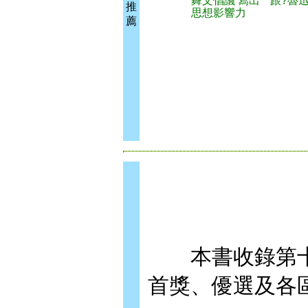
舞文倡議 寫出
跟?魯
推
思想影響力
薦
本書收錄第十
首獎、優選及各