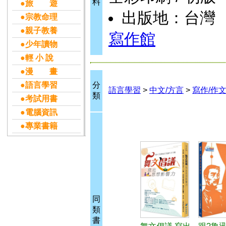
料
●旅 遊
出版地：台灣
●宗教命理
●親子教養
寫作館
●少年讀物
●輕 小 說
●漫 畫
●語言學習
分
語言學習
>
中文/方言
>
寫作/作
類
●考試用書
●電腦資訊
●專業書籍
同
類
書