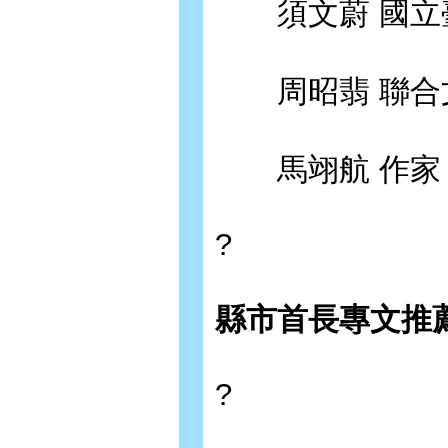
須文蔚 國立臺
周昭翡 聯合
馬翊航 作
?
縣市首長專文推
?