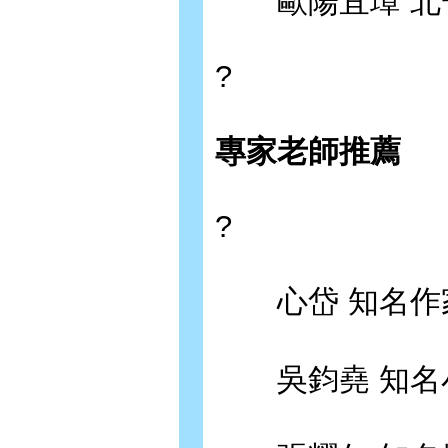
歐陽宜璋 北
?
專家老師推薦
?
心岱 知名作
吳鈞堯 知名