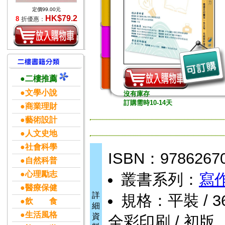
定價99.00元
HK$79.2
8
折優惠：
●二樓推薦
●文學小說
沒有庫存
訂購需時10-14天
●商業理財
●藝術設計
●人文史地
●社會科學
ISBN：9786267
●自然科普
●心理勵志
叢書系列：
寫
●醫療保健
詳
規格：平裝 / 360頁
●飲 食
細
●生活風格
資
全彩印刷 / 初版