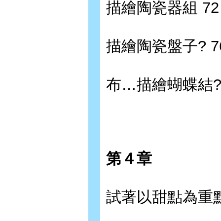
描繪陶瓷器組 72
描繪陶瓷盤子? 7
布…描繪蝴蝶結? 
第４章
試著以甜點為重點