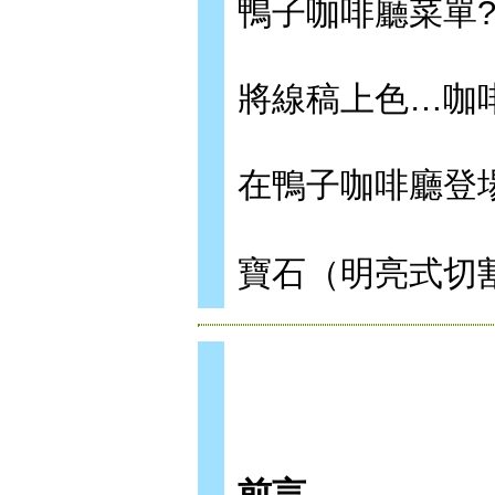
鴨子咖啡廳菜單? 
將線稿上色…咖
在鴨子咖啡廳登場
寶石（明亮式切割
前言