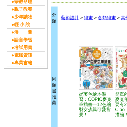
●宗教命理
●親子教養
分
●少年讀物
藝術設計
>
繪畫
>
各類繪畫
>
其
類
●輕 小 說
●漫 畫
●語言學習
●考試用書
●電腦資訊
●專業書籍
同
類
書
從著色繪本學
簡單的
推
習：COPIC麥克
麥克
薦
筆插畫—12色繪
要有2
製女孩與可愛背
Cia
景！
描繪