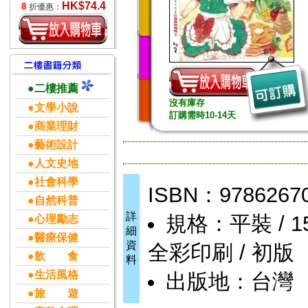
HK$74.4
8
折優惠：
●二樓推薦
沒有庫存
●文學小說
訂購需時10-14天
●商業理財
●藝術設計
●人文史地
●社會科學
ISBN：9786267
●自然科普
詳
規格：平裝 / 152頁
●心理勵志
細
●醫療保健
資
全彩印刷 / 初版
●飲 食
料
●生活風格
出版地：台灣
●旅 遊