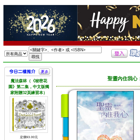
聖靈內住我心
魔法森林（《秘密花
園》第二集，中文版獨
家附贈32頁練習本）
定價93.00元