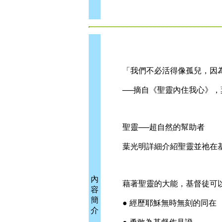
「我們不必活得像孤兒，因為
──摘自《聖靈內住我心》，
聖靈──超自然的幫助者
葉光明詳細介紹聖靈並祂在基
內
藉著聖靈的大能，基督徒可
容
簡
● 經歷耶穌無時無刻的同在
介