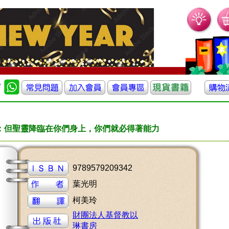
：但聖靈降臨在你們身上，你們就必得著能力
9789579209342
葉光明
柯美玲
財團法人基督教以
琳書房