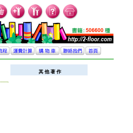
其 他 著 作