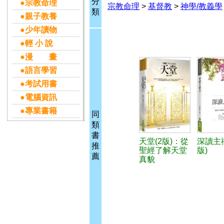
分
●宗教命理
宗教命理
>
基督教
>
神學/教義學
類
●親子教養
●少年讀物
●輕 小 說
●漫 畫
●語言學習
●考試用書
●電腦資訊
●專業書籍
同
類
書
天堂(2版)：從
深讀主禱
推
聖經了解天堂
版)
薦
真貌