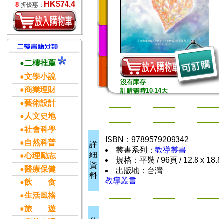
HK$74.4
8
折優惠：
●二樓推薦
●文學小說
沒有庫存
●商業理財
訂購需時10-14天
●藝術設計
●人文史地
●社會科學
ISBN：9789579209342
●自然科普
詳
叢書系列：
教導叢書
細
●心理勵志
規格：平裝 / 96頁 / 12.8 x 18
資
●醫療保健
出版地：台灣
料
教導叢書
●飲 食
●生活風格
●旅 遊