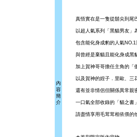
真悟實在是一隻從鬍尖到尾巴
以超人氣系列「黑貓男友」
包含能化身成豹的人氣NO.1
與曾經是棄貓且能化身成黑貓
加上賀神哥哥擔任主角的「傲
以及賀神的姪子．里歐、三花
內
容
還有並非情侶但關係異常親密
簡
介
一口氣全部收錄的「貓之書」
請盡情享用毛茸茸相依偎的他