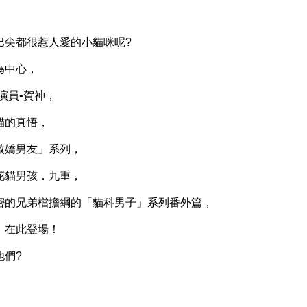
尖都很惹人愛的小貓咪呢?
為中心，
演員•賀神，
的真悟，
嬌男友」系列，
貓男孩．九重，
的兄弟檔擔綱的「貓科男子」系列番外篇，
在此登場！
們?