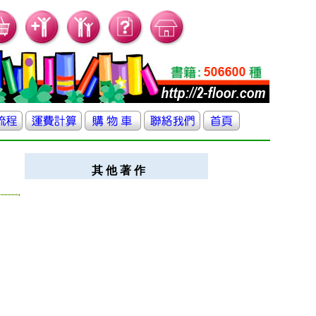
其 他 著 作