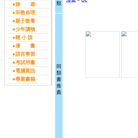
類
●旅 遊
●宗教命理
●親子教養
●少年讀物
●輕 小 說
●漫 畫
●語言學習
●考試用書
同
●電腦資訊
類
●專業書籍
書
推
薦