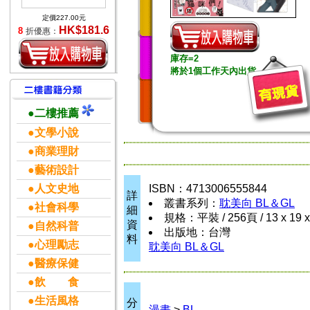
定價227.00元
HK$181.6
8
折優惠：
庫存=2
將於1個工作天內出貨
●二樓推薦
●文學小說
●商業理財
●藝術設計
●人文史地
ISBN：4713006555844
詳
叢書系列：
耽美向 BL＆GL
●社會科學
細
規格：平裝 / 256頁 / 13 x 19 
資
●自然科普
出版地：台灣
料
●心理勵志
耽美向 BL＆GL
●醫療保健
●飲 食
●生活風格
分
漫畫
>
BL