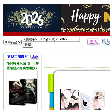
愛的69種玩法（I、II雙
重魅惑夾鏈袋限量版）