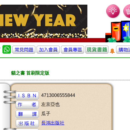
貓之書 首刷限定版
4713006555844
左京亞也
瓜子
長鴻出版社