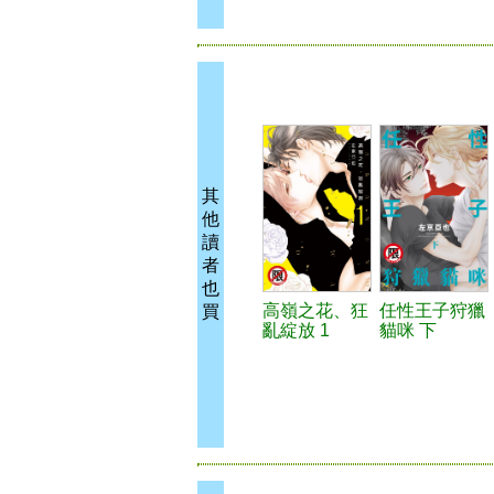
其
他
讀
者
也
高嶺之花、狂
任性王子狩獵
買
亂綻放 1
貓咪 下