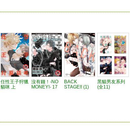
任性王子狩獵
沒有錢！-NO
BACK
黑貓男友系列
貓咪 上
MONEY!- 17
STAGE!! (1)
(全11)