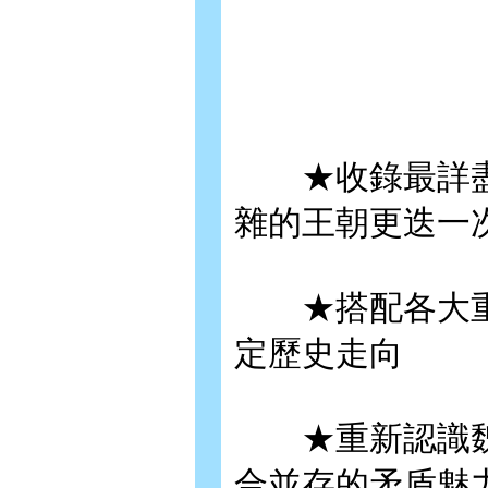
★收錄最詳盡
雜的王朝更迭一
★搭配各大重
定歷史走向
★重新認識魏
合並存的矛盾魅