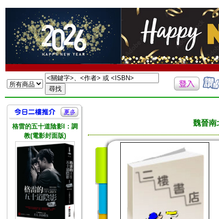
魏晉南
格雷的五十道陰影I：調
教(電影封面版)