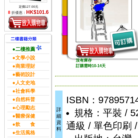
定價127.00元
HK$101.6
8
折優惠：
●二樓推薦
●文學小說
沒有庫存
●商業理財
訂購需時10-14天
●藝術設計
●人文史地
●社會科學
ISBN：9789571
●自然科普
●心理勵志
詳
規格：平裝 / 528頁
●醫療保健
細
資
通級 / 單色印刷 
●飲 食
料
●生活風格