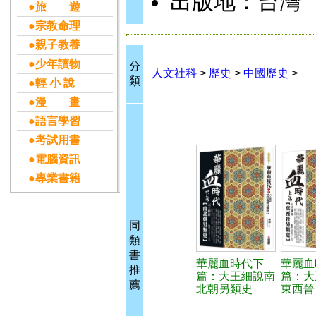
出版地：台灣
●旅 遊
●宗教命理
●親子教養
●少年讀物
分
人文社科
>
歷史
>
中國歷史
>
類
●輕 小 說
●漫 畫
●語言學習
●考試用書
●電腦資訊
●專業書籍
同
類
書
華麗血時代下
華麗血
推
篇：大王細說南
篇：大
薦
北朝另類史
東西晉