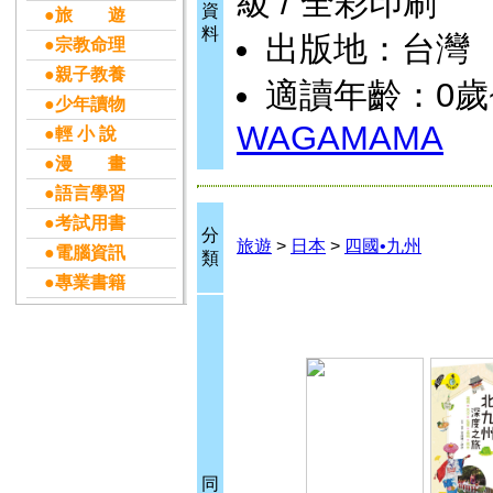
級 / 全彩印刷
資
●旅 遊
料
出版地：台灣
●宗教命理
●親子教養
適讀年齡：0歲
●少年讀物
WAGAMAMA
●輕 小 說
●漫 畫
●語言學習
●考試用書
分
旅遊
>
日本
>
四國•九州
●電腦資訊
類
●專業書籍
同