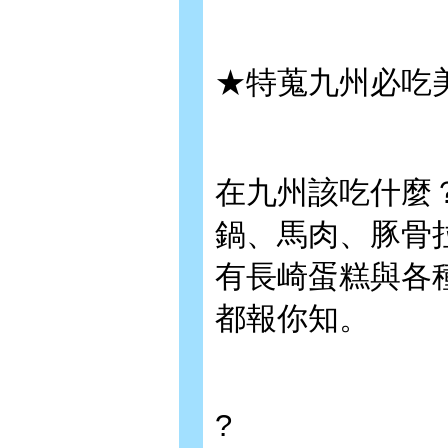
★特蒐九州必吃
在九州該吃什麼
鍋、馬肉、豚骨
有長崎蛋糕與各
都報你知。
?