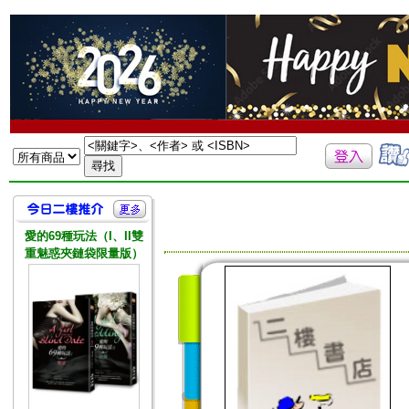
愛的69種玩法（I、II雙
重魅惑夾鏈袋限量版）