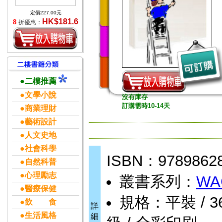
定價227.00元
HK$181.6
8
折優惠：
●二樓推薦
●文學小說
沒有庫存
訂購需時10-14天
●商業理財
●藝術設計
●人文史地
●社會科學
ISBN：9789862
●自然科普
●心理勵志
叢書系列：
WA
●醫療保健
規格：平裝 / 368頁
●飲 食
詳
●生活風格
細