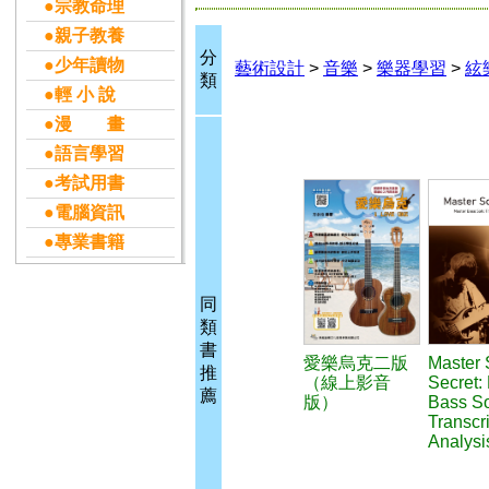
●宗教命理
●親子教養
分
●少年讀物
藝術設計
>
音樂
>
樂器學習
>
絃
類
●輕 小 說
●漫 畫
●語言學習
●考試用書
●電腦資訊
●專業書籍
同
類
書
愛樂烏克二版
Master 
推
（線上影音
Secret:
薦
版）
Bass S
Transcr
Analysi