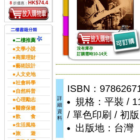
HK$74.4
8
折優惠：
●二樓推薦
沒有庫存
●文學小說
訂購需時10-14天
●商業理財
●藝術設計
●人文史地
●社會科學
ISBN：9786267
●自然科普
詳
規格：平裝 / 118頁
●心理勵志
細
●醫療保健
資
/ 單色印刷 / 初版
●飲 食
料
●生活風格
出版地：台灣
●旅 遊