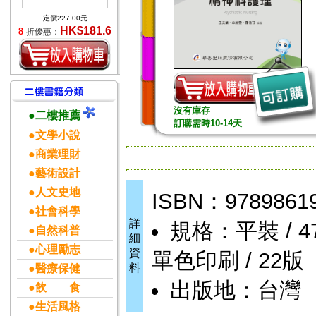
定價227.00元
HK$181.6
8
折優惠：
沒有庫存
●二樓推薦
訂購需時10-14天
●文學小說
●商業理財
●藝術設計
●人文史地
ISBN：9789861
●社會科學
詳
規格：平裝 / 478頁
●自然科普
細
●心理勵志
資
單色印刷 / 22版
料
●醫療保健
出版地：台灣
●飲 食
●生活風格