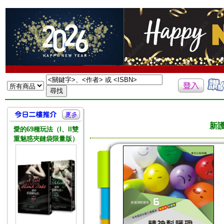
新護
愛的69種玩法（I、II雙
重魅惑夾鏈袋限量版）