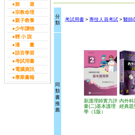
●旅 遊
●宗教命理
分
考試用書
>
專技人員考試
>
醫師
●親子教養
類
●少年讀物
●輕 小 說
●漫 畫
●語言學習
●考試用書
●電腦資訊
●專業書籍
同
類
書
新護理師實力評
內外科
推
量(二)基本護理
經典題
薦
學（1版）