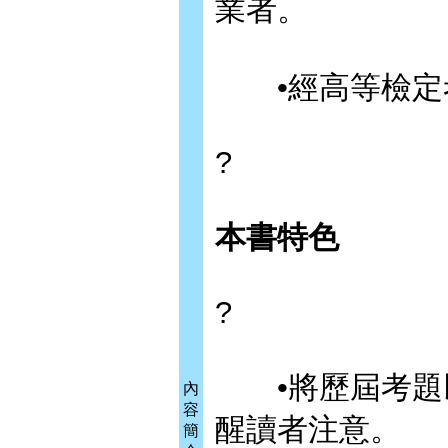
業者。
•經高等檢定考
?
本書特色
?
•將歷屆考題以
內
容
醒讀者注意。
簡