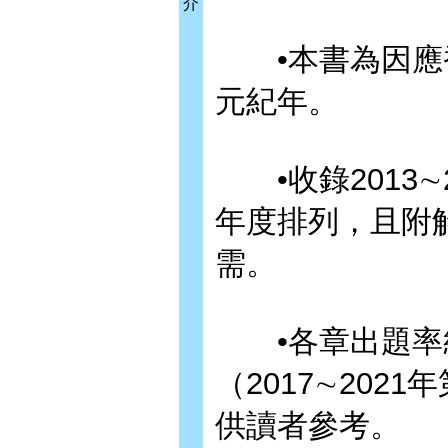
介
•本書為因應香
元紀年。
•收錄2013∼
年度排列，且附
需。
•各章出題率統
（2017∼20
供讀者參考。