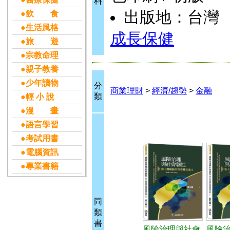
料
出版地：台灣
●飲 食
●生活風格
成長保健
●旅 遊
●宗教命理
●親子教養
●少年讀物
分
商業理財
>
經濟/趨勢
>
金融
類
●輕 小 說
●漫 畫
●語言學習
●考試用書
●電腦資訊
●專業書籍
同
類
書
風險治理與社會
風險