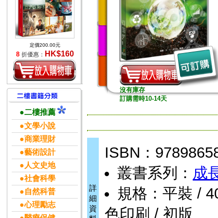
定價200.00元
HK$160
8
折優惠：
沒有庫存
訂購需時10-14天
●二樓推薦
●文學小說
●商業理財
ISBN：9789865
●藝術設計
●人文史地
叢書系列：
成
●社會科學
詳
規格：平裝 / 400
●自然科普
細
●心理勵志
資
色印刷 / 初版
●醫療保健