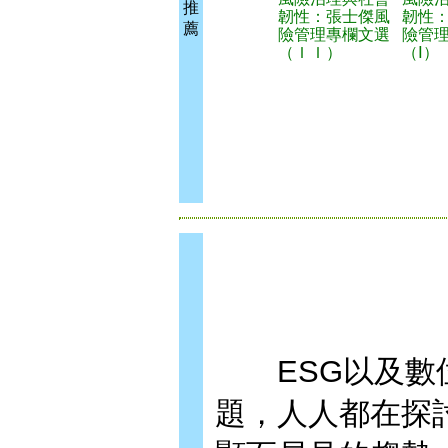
推
韌性：張士傑風
韌性
薦
險管理專欄文選
險管
（ＩＩ）
（Ⅰ）
ESG以及數位
題，人人都在探