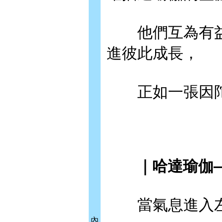
他們互為有益
進彼此成長，
正如一張因陀
｜哈達瑜伽—
當氣息進入左
內