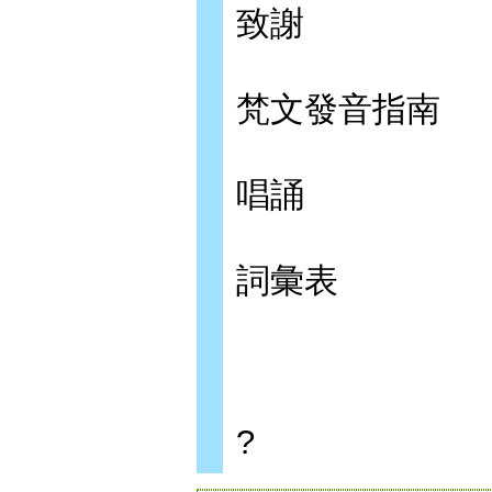
致謝
梵文發音指南
唱誦
詞彙表
?