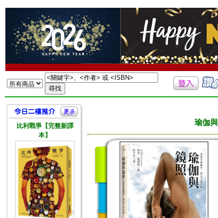
瑜伽與
比利戰爭【完整新譯
本】