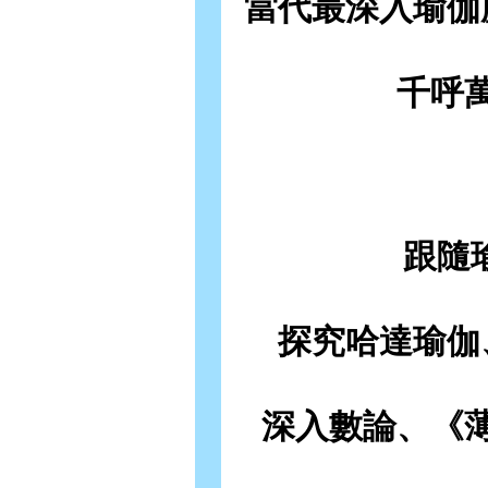
當代最深入瑜伽
千呼
跟隨
探究哈達瑜伽
深入數論、《