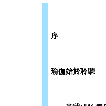
序
瑜伽始於聆聽