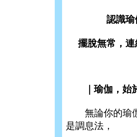
認識瑜
擺脫無常，連
｜瑜伽，始於
無論你的瑜伽
是調息法，