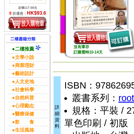
定價117.00元
HK$93.6
8
折優惠：
沒有庫存
●二樓推薦
訂購需時10-14天
●文學小說
●商業理財
●藝術設計
●人文史地
ISBN：9786269
●社會科學
叢書系列：
ro
●自然科普
●心理勵志
詳
規格：平裝 / 272頁
細
●醫療保健
資
單色印刷 / 初版
●飲 食
料
●生活風格