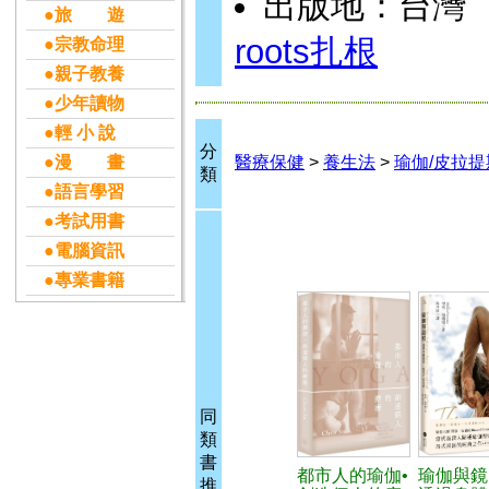
出版地：台灣
●旅 遊
roots扎根
●宗教命理
●親子教養
●少年讀物
●輕 小 說
分
●漫 畫
醫療保健
>
養生法
>
瑜伽/皮拉提
類
●語言學習
●考試用書
●電腦資訊
●專業書籍
同
類
書
都市人的瑜伽•
瑜伽與鏡
推