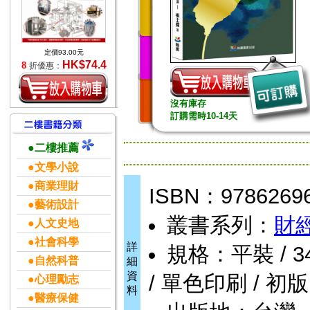
定價93.00元
HK$74.4
8
折優惠：
沒有庫存
訂購需時10-14天
●二樓推薦
●文學小說
●商業理財
ISBN：9786269
●藝術設計
叢書系列：
財
●人文史地
●社會科學
詳
規格：平裝 / 344
●自然科普
細
資
/ 單色印刷 / 初版
●心理勵志
料
●醫療保健