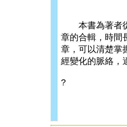
本書為著者從2
章的合輯，時間
章，可以清楚掌
經變化的脈絡，
?