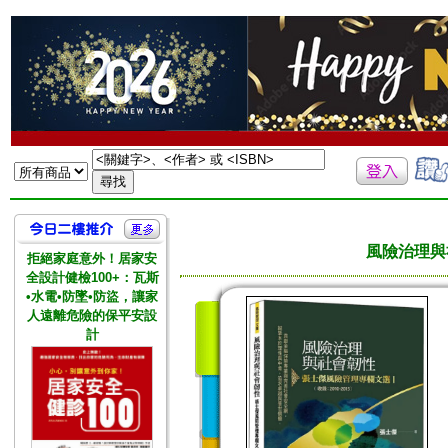
風險治理與
拒絕家庭意外！居家安
全設計健檢100+：瓦斯
•水電•防墜•防盜，讓家
人遠離危險的保平安設
計